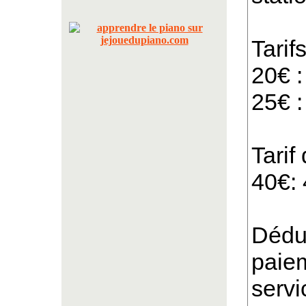
Tarifs
20€ 
25€ 
Tarif
40€:
Déduc
paie
servi