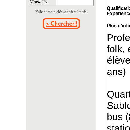
Mots-clés
Qualificati
Ville et mots-clés sont facultatifs.
Experience
Plus d'inf
Profe
folk,
élève
ans)
Quart
Sable
bus (
stati