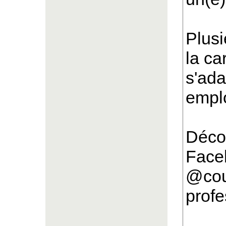
Plusi
la ca
s'ada
emplo
Déco
Face
@cour
profe