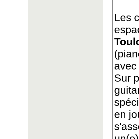
Les c
espa
Toul
(pian
avec 
Sur p
guita
spéci
en jo
s'ass
un(e)