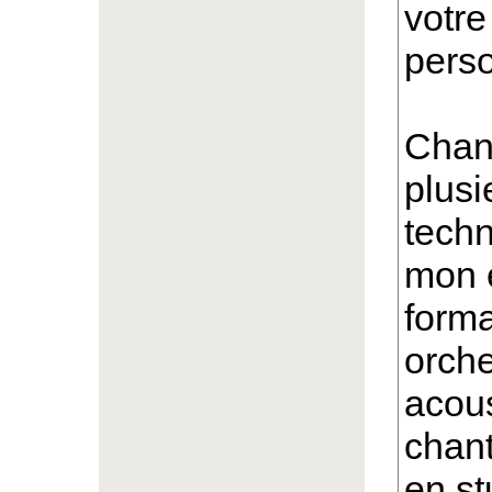
votr
perso
Chan
plusi
techn
mon 
forma
orche
acous
chant
en st