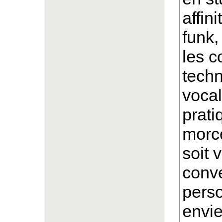
affin
funk,
les c
techn
vocal
prat
morce
soit v
conv
perso
envie