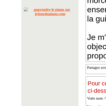
morce
ense
la gu
Je m'
objec
propo
Partagez ave
Pour c
ci-des
Votre nom :