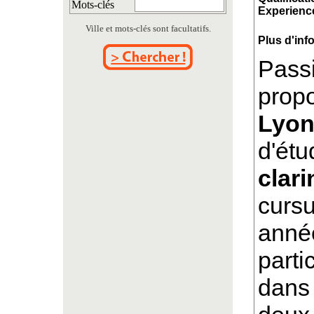
Mots-clés
Experience
Ville et mots-clés sont facultatifs.
Plus d'inf
Passi
prop
Lyo
d'étu
clari
cursu
anné
parti
dans