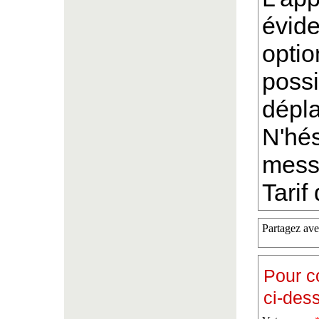
évide
optio
possi
dépla
N'hés
mess
Tarif
Partagez ave
Pour c
ci-des