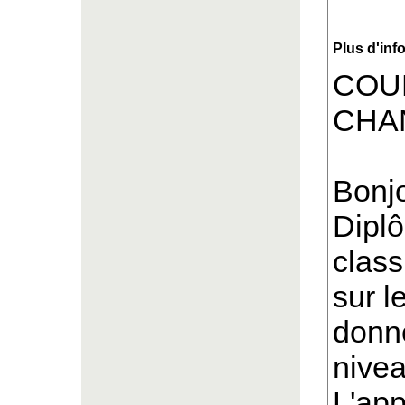
Plus d'inf
COU
CHAN
Bonjo
Diplô
class
sur l
donne
nivea
L'app