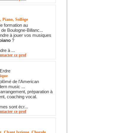
, Piano, Solfège
e formation au
 de Boulogne-Billanc...
endre à jouer vos musiques
piano
?
re à ...
ntacter ce prof
 Erdre
tique
iplômé de l’American
ern music ...
arrangement, préparation à
ent, coaching vocal.
es sont écr...
ntacter ce prof
t, Chant lyrique, Chorale,