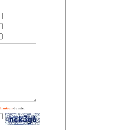
lisation
du site.