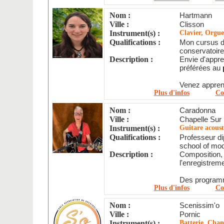
Nom :
Hartmann
Ville :
Clisson
Instrument(s) :
Clavier, Orgue
Qualifications :
Mon cursus d
conservatoire
Description :
Envie d'appr
préférées au
Venez apprend
Plus d'infos
Co
Nom :
Caradonna
Ville :
Chapelle Sur
Instrument(s) :
Guitare acous
Qualifications :
Professeur d
school of mod
Description :
Composition, 
l'enregistrem
Des programm
Plus d'infos
Co
Nom :
Scenissim'o
Ville :
Pornic
Instrument(s) :
Batterie, Chan