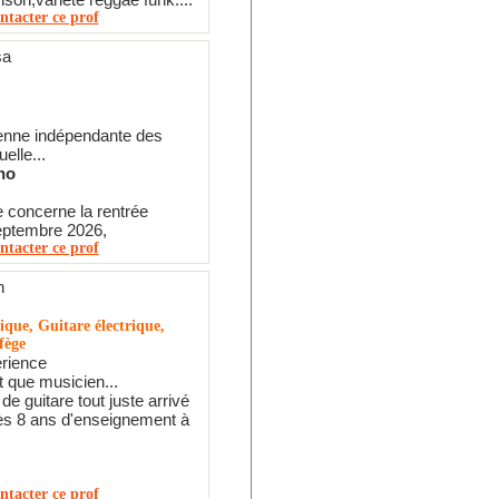
ntacter ce prof
sa
nne indépendante des
elle...
no
 concerne la rentrée
septembre 2026,
ntacter ce prof
n
ique, Guitare électrique,
fège
érience
t que musicien...
e guitare tout juste arrivé
ès 8 ans d'enseignement à
ntacter ce prof