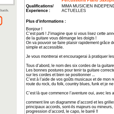
Percussions Piano Saxop
Qualifications/
MIMA MUSICIEN INDEPE
tatifs.
Experience :
ACTUELLES
Plus d'informations :
Bonjour !
C’est parti ! J’imagine que si vous lisez cette an
de la guitare vous démange les doigts !
On va pouvoir se faire plaisir rapidement grâce 
simple et accessible.
Je vous montrerai et encouragerai à pratiquer le
Tous d’abord, le nom des six cordes de la guitare
Les bonnes postures pour tenir ta guitare corre
sur les cordes et bien se positionner ...
C’est à l’aide de vos goûts musicaux et de mon ré
route du rock, du folk, country blues, funk et je ne 
C’est là que commence l’aventure oui, avec les a
comment lire un diagramme d’accord et les grille
principaux accords, sont-ils majeurs ou mineurs
progression d’accord, le capo, le barré !!