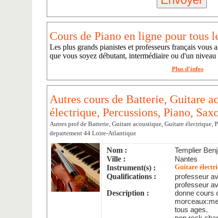
Cours de Piano en ligne pour tous l
Les plus grands pianistes et professeurs français vous a
que vous soyez débutant, intermédiaire ou d'un niveau
Plus d'infos
Autres cours de Batterie, Guitare a
électrique, Percussions, Piano, Sa
Autres prof de Batterie, Guitare acoustique, Guitare électrique,
departement 44 Loire-Atlantique
Nom :
Templier Ben
Ville :
Nantes
Instrument(s) :
Guitare électr
Qualifications :
professeur a
professeur ave
Description :
donne cours d
morceaux:me
tous ages.
pop,rock,chan