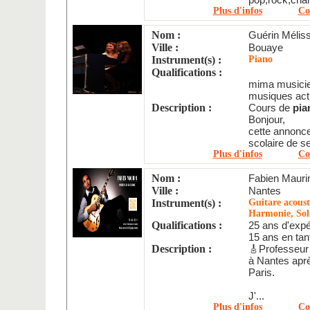
Plus d'infos
Co
Nom :
Guérin Mélis
Ville :
Bouaye
Instrument(s) :
Piano
Qualifications :
mima musicie
musiques actu
Description :
Cours de
pia
Bonjour,
cette annonce
scolaire de 
Plus d'infos
Co
Nom :
Fabien Mauri
Ville :
Nantes
Instrument(s) :
Guitare acoust
Harmonie, Sol
Qualifications :
25 ans d'exp
15 ans en tan
Description :
🎸Professeur d
à Nantes apr
Paris.
J'...
Plus d'infos
Co