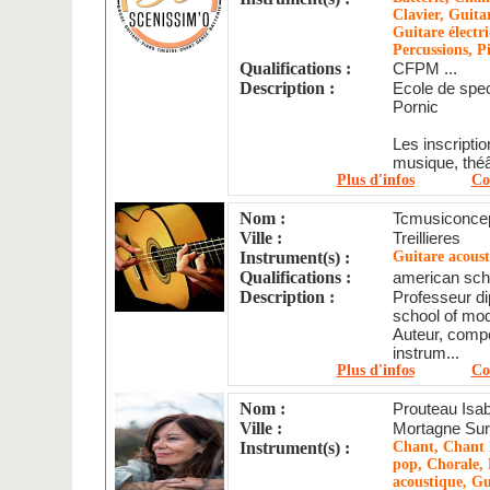
Clavier, Guita
Guitare électr
Percussions, P
Qualifications :
CFPM ...
Description :
Ecole de spec
Pornic
Les inscriptio
musique, théât
Plus d'infos
Co
Nom :
Tcmusiconce
Ville :
Treillieres
Instrument(s) :
Guitare acous
Qualifications :
american sch
Description :
Professeur d
school of mo
Auteur, compos
instrum...
Plus d'infos
Co
Nom :
Prouteau Isab
Ville :
Mortagne Sur
Instrument(s) :
Chant, Chant l
pop, Chorale, 
acoustique, Gu