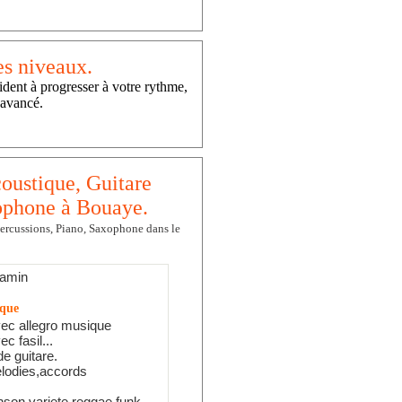
es niveaux.
ident à progresser à votre rythme,
 avancé.
coustique, Guitare
xophone à Bouaye.
 Percussions, Piano, Saxophone dans le
jamin
ique
vec allegro musique
c fasil...
e guitare.
lodies,accords
son,variete reggae funk....