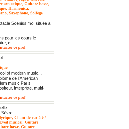
re acoustique, Guitare basse,
ique, Harmonica,
iano, Saxophone, Solfège
tacle Scenissimo, située à
ns pour les cours le
re, d...
ntacter ce prof
pt
tique
ool of modern music...
iplômé de l’American
dern music Paris
iteur, interprète, multi-
ntacter ce prof
elle
 Sèvre
yrique, Chant de variété /
Éveil musical, Guitare
itare basse, Guitare