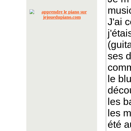
music
J'ai 
j'éta
(guit
ses d
comme
le bl
décou
les b
les m
été a