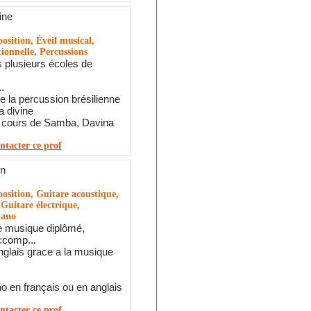
ine
osition, Éveil musical,
ionnelle, Percussions
 plusieurs écoles de
.
e la percussion brésilienne
a divine
s cours de Samba, Davina
ntacter ce prof
in
osition, Guitare acoustique,
 Guitare électrique,
iano
e musique diplômé,
ccomp...
nglais grace a la musique
o en français ou en anglais
ntacter ce prof