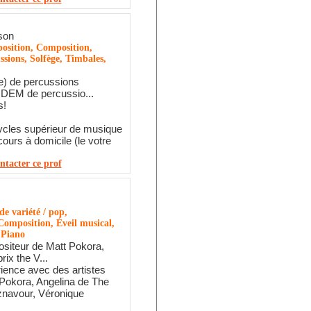
son
osition, Composition,
sions, Solfège, Timbales,
) de percussions
 DEM de percussio...
s!
ycles supérieur de musique
ours à domicile (le votre
ntacter ce prof
e variété / pop,
omposition, Éveil musical,
 Piano
siteur de Matt Pokora,
rix the V...
ience avec des artistes
okora, Angelina de The
znavour, Véronique