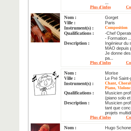
...
Plus d'infos
Co
Nom :
Gorget
Ville :
Paris
Instrument(s) :
Composition
Qualifications :
-Chef Operate
- Formation ..
Description :
Ingénieur du 
MAO depuis p
Je donne des 
pa...
Plus d'infos
Co
Nom :
Morise
Ville :
Le Pré Saint-
Instrument(s) :
Chant, Chorale
Piano, Violonc
Qualifications :
Musicien prof
(piano solo e
Description :
Musicien profe
tant que conc
projets multid
Plus d'infos
Co
Nom :
Hugo Schone