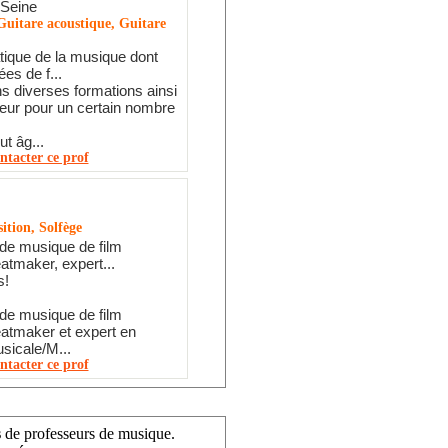
 Seine
Guitare acoustique, Guitare
tique de la musique dont
es de f...
ns diverses formations ainsi
eur pour un certain nombre
t âg...
ntacter ce prof
tion, Solfège
de musique de film
eatmaker, expert...
s!
de musique de film
eatmaker et expert en
sicale/M...
ntacter ce prof
s
de professeurs de musique.