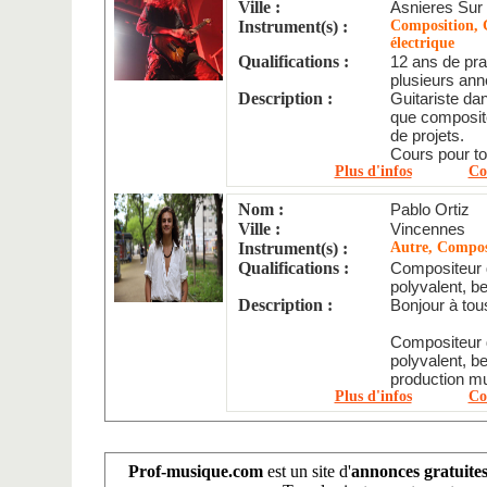
Ville :
Asnieres Sur
Instrument(s) :
Composition, 
électrique
Qualifications :
12 ans de pra
plusieurs anné
Description :
Guitariste da
que composit
de projets.
Cours pour tou
Plus d'infos
Co
Nom :
Pablo Ortiz
Ville :
Vincennes
Instrument(s) :
Autre, Composi
Qualifications :
Compositeur 
polyvalent, b
Description :
Bonjour à tou
Compositeur 
polyvalent, b
production mu
Plus d'infos
Co
Prof-musique.com
est un site d'
annonces gratuite