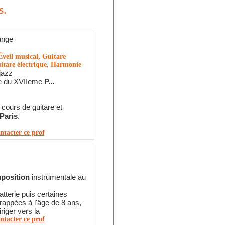
s.
ange
veil musical, Guitare
itare électrique, Harmonie
jazz
e du XVIIeme
P...
cours de guitare et
Paris
.
ntacter ce prof
position
instrumentale au
atterie puis certaines
rappées à l'âge de 8 ans,
riger vers la
ntacter ce prof