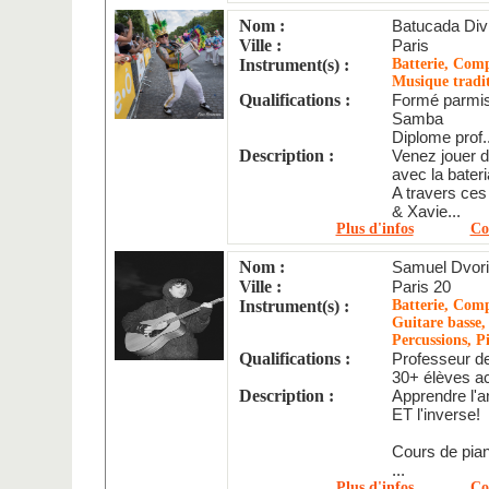
Nom :
Batucada Div
Ville :
Paris
Instrument(s) :
Batterie, Comp
Musique tradit
Qualifications :
Formé parmis
Samba
Diplome prof..
Description :
Venez jouer d
avec la bateri
A travers ce
& Xavie...
Plus d'infos
Co
Nom :
Samuel Dvor
Ville :
Paris 20
Instrument(s) :
Batterie, Comp
Guitare basse,
Percussions, P
Qualifications :
Professeur d
30+ élèves a
Description :
Apprendre l'a
ET l'inverse!
Cours de pian
...
Plus d'infos
Co