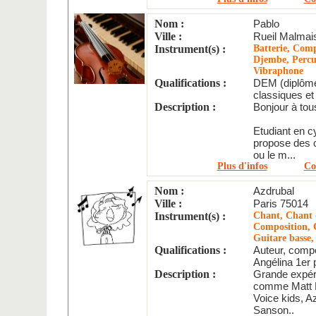
Nom :
Pablo
Ville :
Rueil Malmai
Instrument(s) :
Batterie, Comp
Djembe, Percus
Vibraphone
Qualifications :
DEM (diplôme
classiques et
Description :
Bonjour à tou
Etudiant en c
propose des c
ou le m...
Plus d'infos
Co
Nom :
Azdrubal
Ville :
Paris 75014
Instrument(s) :
Chant, Chant d
Composition, C
Guitare basse,
Qualifications :
Auteur, compo
Angélina 1er p
Description :
Grande expér
comme Matt P
Voice kids, A
Sanson..