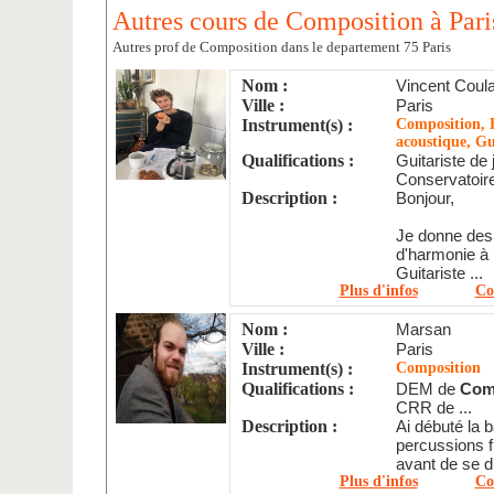
Autres cours de Composition à Pari
Autres prof de Composition dans le departement 75 Paris
Nom :
Vincent Coul
Ville :
Paris
Instrument(s) :
Composition, É
acoustique, Gu
Qualifications :
Guitariste de 
Conservatoir
Description :
Bonjour,
Je donne des 
d'harmonie à
Guitariste ...
Plus d'infos
Co
Nom :
Marsan
Ville :
Paris
Instrument(s) :
Composition
Qualifications :
DEM de
Com
CRR de ...
Description :
Ai débuté la b
percussions f
avant de se di
Plus d'infos
Co