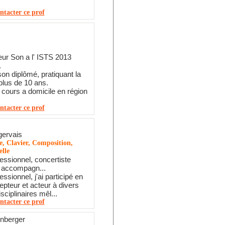
ntacter ce prof
ur Son a l' ISTS 2013
.
son diplômé, pratiquant la
lus de 10 ans.
cours a domicile en région
ntacter ce prof
gervais
, Clavier, Composition,
elle
essionnel, concertiste
t accompagn...
ssionnel, j'ai participé en
epteur et acteur à divers
isciplinaires mêl...
ntacter ce prof
nberger