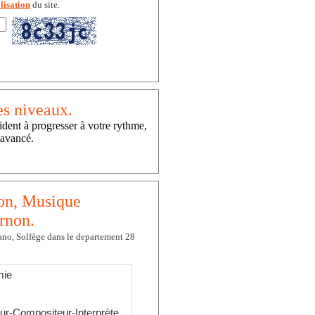
lisation
du site.
es niveaux.
ident à progresser à votre rythme,
 avancé.
ion, Musique
ernon.
ano, Solfège dans le departement 28
mie
eur-Compositeur-Interprète,