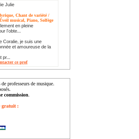
ie Julie
yrique, Chant de variété /
Éveil musical, Piano, Solfège
llement en pleine
ur l'obte...
Coralie, je suis une
onnée et amoureuse de la
pr...
ntacter ce prof
s
de professeurs de musique.
posés.
e commission
.
 gratuit :