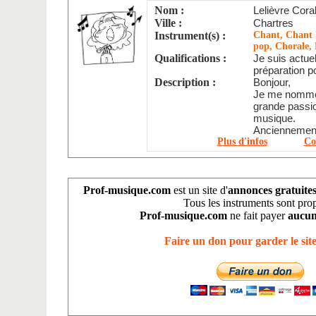
Nom :
Lelièvre Coral
Ville :
Chartres
Instrument(s) :
Chant, Chant l
pop, Chorale, 
Qualifications :
Je suis actue
préparation po
Description :
Bonjour,
Je me nomme 
grande passi
musique.
Anciennement 
Plus d'infos
Co
Prof-musique.com
est un site d'
annonces gratuite
Tous les instruments sont pro
Prof-musique.com
ne fait payer
aucun
Faire un don pour garder le site