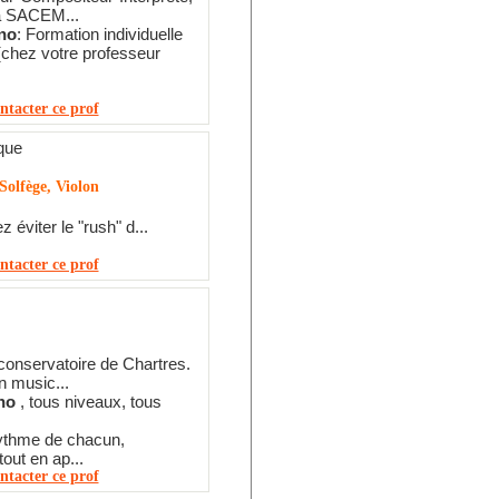
a SACEM...
no
: Formation individuelle
 (chez votre professeur
ntacter ce prof
que
Solfège, Violon
 éviter le "rush" d...
ntacter ce prof
onservatoire de Chartres.
n music...
no
, tous niveaux, tous
ythme de chacun,
tout en ap...
ntacter ce prof