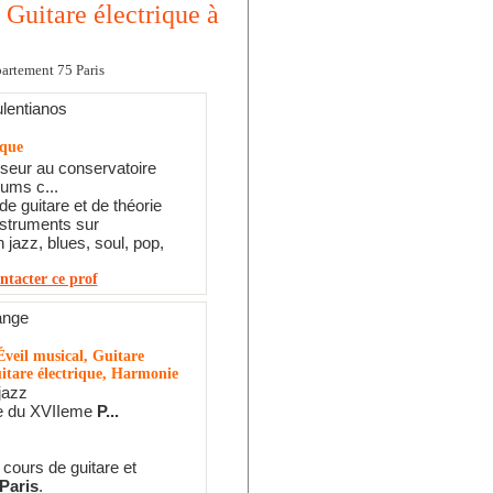
 Guitare électrique à
partement 75 Paris
lentianos
ique
seur au conservatoire
ums c...
e guitare et de théorie
nstruments sur
n jazz, blues, soul, pop,
ntacter ce prof
ange
veil musical, Guitare
itare électrique, Harmonie
jazz
e du XVIIeme
P...
cours de guitare et
Paris
.