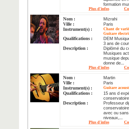
formation musi
Plus d'infos
Co
Nom :
Mizrahi
Ville :
Paris
Instrument(s) :
Chant de varié
Guitare élect
Qualifications :
DEM Musique
3 ans de cours
Description :
Diplômé du c
Musiques actu
musique depui
donne de...
Plus d'infos
Co
Nom :
Martin
Ville :
Paris
Instrument(s) :
Guitare acous
Qualifications :
15 ans d expé
conservatoire 
Description :
Professeur di
conservatoire
avec ou sans 
niveaux,...
Plus d'infos
Co