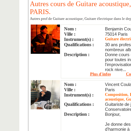
Autres cours de Guitare acoustique,
PARIS.
Autres prof de Guitare acoustique, Guitare électrique dans le de
Nom :
Benjamin Cou
Ville :
75014 Paris
Instrument(s) :
Guitare électr
Qualifications :
30 ans profes
nombreux alb
Description :
Donne cours d
pour toutes i
l'improvisatio
rock nive...
Plus d'infos
Co
Nom :
Vincent Coul
Ville :
Paris
Instrument(s) :
Composition, É
acoustique, Gu
Qualifications :
Guitariste de 
Conservatoir
Description :
Bonjour,
Je donne des 
d'harmonie à