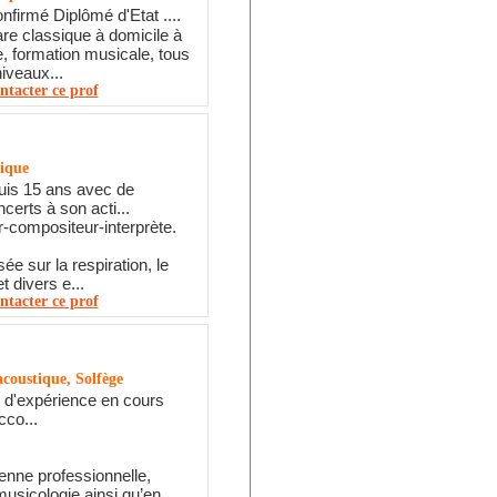
firmé Diplômé d'Etat ....
are classique à domicile à
, formation musicale, tous
niveaux...
ntacter ce prof
tique
uis 15 ans avec de
erts à son acti...
ur-compositeur-interprète.
e sur la respiration, le
 divers e...
ntacter ce prof
acoustique, Solfège
 d'expérience en cours
cco...
nne professionnelle,
usicologie ainsi qu’en