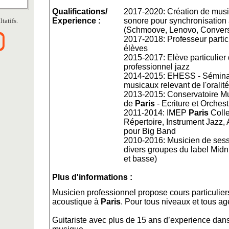
Qualifications/
2017-2020: Création de musi
Experience :
sonore pour synchronisation
tatifs.
(Schmoove, Lenovo, Convers
2017-2018: Professeur partic
élèves
2015-2017: Elève particulier 
professionnel jazz
2014-2015: EHESS - Séminai
musicaux relevant de l'oralité
2013-2015: Conservatoire M
de
Paris
- Ecriture et Orches
2011-2014: IMEP
Paris
Colle
Répertoire, Instrument Jazz, 
pour Big Band
2010-2016: Musicien de sessi
divers groupes du label Midn
et basse)
Plus d'informations :
Musicien professionnel propose cours particulie
acoustique à
Paris
. Pour tous niveaux et tous ag
Guitariste avec plus de 15 ans d’experience dans