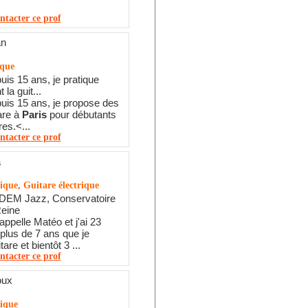
ntacter ce prof
an
ique
uis 15 ans, je pratique
 la guit...
puis 15 ans, je propose des
are à
Paris
pour débutants
res.<...
ntacter ce prof
a
ique, Guitare électrique
 DEM Jazz, Conservatoire
Reine
appelle Matéo et j'ai 23
 plus de 7 ans que je
tare et bientôt 3 ...
ntacter ce prof
oux
tique