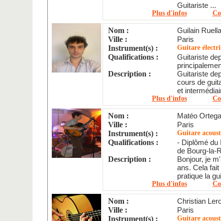
Guitariste ...
Plus d'infos
Co
Nom :
Guilain Ruell
Ville :
Paris
Instrument(s) :
Guitare électr
Qualifications :
Guitariste dep
principalement
Description :
Guitariste de
cours de guit
et intermédiai
Plus d'infos
Co
Nom :
Matéo Orteg
Ville :
Paris
Instrument(s) :
Guitare acoust
Qualifications :
- Diplômé du
de Bourg-la-
Description :
Bonjour, je m'
ans. Cela fait
pratique la gui
Plus d'infos
Co
Nom :
Christian Ler
Ville :
Paris
Instrument(s) :
Guitare acous