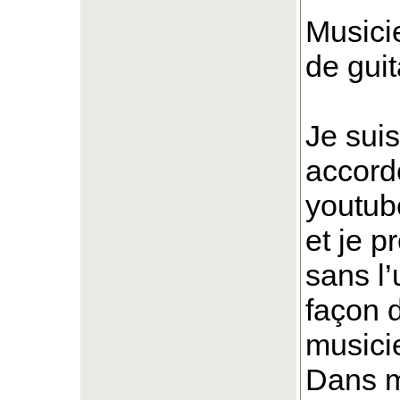
Musicie
de gui
Je suis
accord
youtu
et je p
sans l’
façon 
musici
Dans m