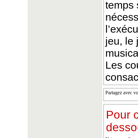
temps s
nécessa
l’exécu
jeu, l
musical
Les co
consacr
Partagez avec vo
Pour c
desso