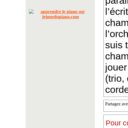
paral
l’écr
cham
l’orc
suis 
chamb
jouer
(trio
corde
Partagez ave
Pour c