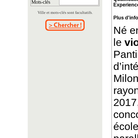
Mots-clés
Experience
Ville et mots-clés sont facultatifs.
Plus d'inf
Né e
le
vi
Pant
d’int
Milon
rayo
2017,
conco
école