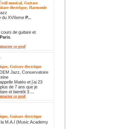
veil musical, Guitare
itare électrique, Harmonie
jazz
e du XVIIeme
P...
cours de guitare et
Paris
.
ntacter ce prof
a
ique, Guitare électrique
 DEM Jazz, Conservatoire
Reine
appelle Matéo et j'ai 23
 plus de 7 ans que je
tare et bientôt 3 ...
ntacter ce prof
ique, Guitare électrique
 la M.A.I (Music Academy