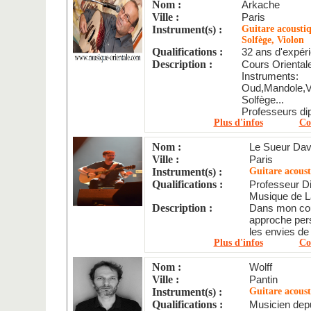
Nom :
Arkache
Ville :
Paris
Instrument(s) :
Guitare acousti
Solfège, Violon
Qualifications :
32 ans d'expéri
Description :
Cours Orientale
Instruments:
Oud,Mandole,Vi
Solfège...
Professeurs di
Plus d'infos
Co
Nom :
Le Sueur Dav
Ville :
Paris
Instrument(s) :
Guitare acoust
Qualifications :
Professeur Di
Musique de L
Description :
Dans mon cou
approche per
les envies de l
Plus d'infos
Co
Nom :
Wolff
Ville :
Pantin
Instrument(s) :
Guitare acous
Qualifications :
Musicien dep