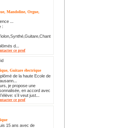
que, Mandoline, Orgue,
ence ...
 :
olon,Synthé,Guitare,Chant
plômés d...
ntacter ce prof
id
ique, Guitare électrique
plômé de la haute Ecole de
ausann...
rs, je propose une
sonnalisée, en accord avec
'élève: s'il veut just...
ntacter ce prof
tique
uis 15 ans avec de