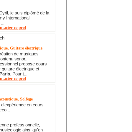
yril, je suis diplômé de la
y International.
...
ntacter ce prof
ch
ique, Guitare électrique
réation de musiques
contenu sonor...
fessionnel propose cours
e guitare électrique et
Paris
. Pour t...
ntacter ce prof
acoustique, Solfège
 d'expérience en cours
cco...
nne professionnelle,
usicologie ainsi qu’en