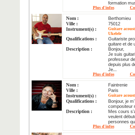
formation musi
Plus d'infos
Co
Nom :
Berthomieu
Ville :
75012
Instrument(s) :
Guitare acoust
Ukelele
Qualifications :
Guitariste pr
guitare et de 
Description :
Bonjour,
Je suis guitar
professeur de
depuis plus d
Je...
Plus d'infos
Co
Nom :
Faintrenie
Ville :
Paris
Instrument(s) :
Guitare acoust
Qualifications :
Bonjour, je m'
compositeur m
Description :
Mes cours s'a
veulent débute
personnes qui
Plus d'infos
Co