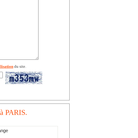
lisation
du site.
 à PARIS.
ange