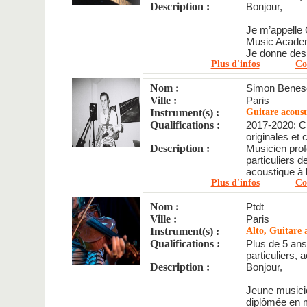
Description :
Bonjour,
Je m’appelle C
Music Academ
Je donne des 
Plus d'infos
Co
Nom :
Simon Benes
Ville :
Paris
Instrument(s) :
Guitare acoust
Qualifications :
2017-2020: C
originales et 
Description :
Musicien pro
particuliers d
acoustique à
Plus d'infos
Co
Nom :
Ptdt
Ville :
Paris
Instrument(s) :
Alto, Guitare 
Qualifications :
Plus de 5 ans
particuliers, a
Description :
Bonjour,
Jeune musicie
diplômée en m