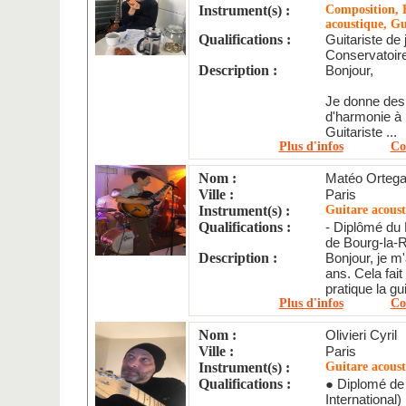
Instrument(s) :
Composition, É
acoustique, Gu
Qualifications :
Guitariste de 
Conservatoir
Description :
Bonjour,
Je donne des 
d'harmonie à
Guitariste ...
Plus d'infos
Co
Nom :
Matéo Orteg
Ville :
Paris
Instrument(s) :
Guitare acoust
Qualifications :
- Diplômé du
de Bourg-la-
Description :
Bonjour, je m'
ans. Cela fait
pratique la gui
Plus d'infos
Co
Nom :
Olivieri Cyril
Ville :
Paris
Instrument(s) :
Guitare acoust
Qualifications :
● Diplomé de
International)