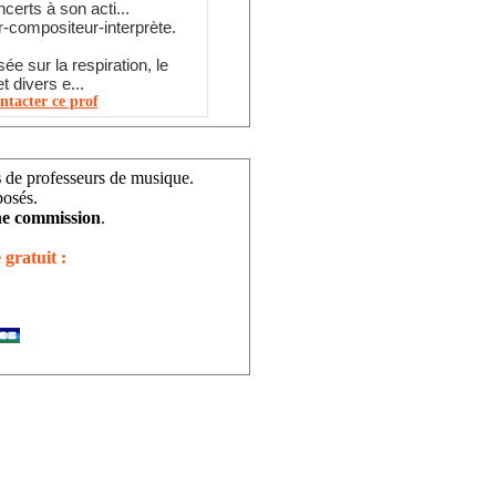
erts à son acti...
ur-compositeur-interprète.
e sur la respiration, le
 divers e...
ntacter ce prof
s
de professeurs de musique.
posés.
e commission
.
 gratuit :