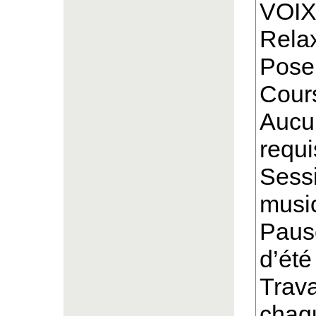
VOI
Relax
Pose
Cours
Aucu
requi
Sessi
musi
Pause
d’été
Trava
chaqu