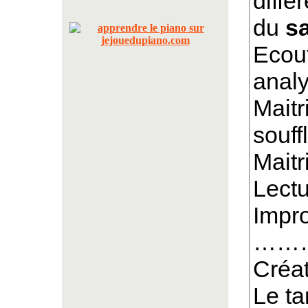
diffé
du
s
Ecou
ana
Maitr
sou
Mait
Lectu
Impro
……
Créa
Le ta