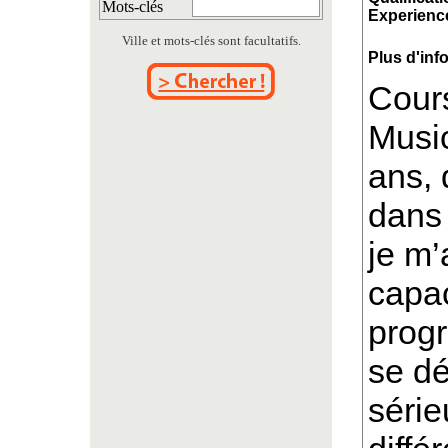
Mots-clés
Experience
Ville et mots-clés sont facultatifs.
Plus d'inf
Cour
Musi
ans,
dans 
je m’
capac
progr
se d
série