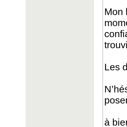
Mon 
mome
confi
trouv
Les d
N’hés
poser
à bien