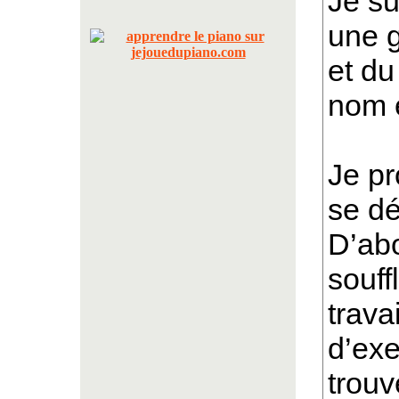
Je su
une 
et du
nom e
Je p
se dé
D’abo
souff
trava
d’exe
trouv