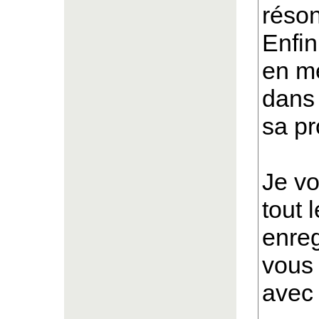
réso
Enfin
en me
dans 
sa pr
Je v
tout 
enreg
vous 
avec 