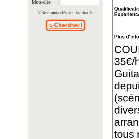
Mots-clés
Qualificati
Ville et mots-clés sont facultatifs.
Experience
Plus d'inf
COU
35€/
Guita
depui
(scèn
diver
arra
tous 