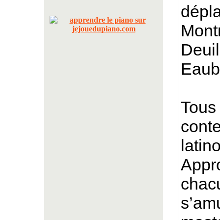
dépl
Mont
Deuil
Eaub
Tous 
conte
latin
Appr
chac
s’amu