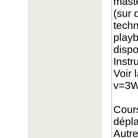
maste
(sur 
techn
playb
dispo
Instr
Voir 
v=3
Cours
dépl
Autre