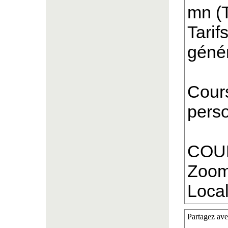
mn (T
Tarif
génér
Cours
perso
COUR
Zoom 
Local
Partagez ave