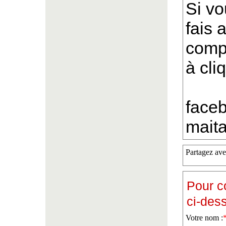
Si vo
fais 
compo
à cli
face
maita
Partagez ave
Pour c
ci-des
Votre nom :