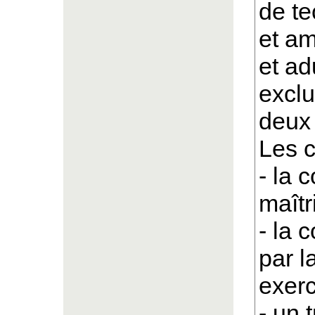
de te
et am
et ad
exclu
deux 
Les c
- la 
maîtr
- la 
par l
exerc
- un 