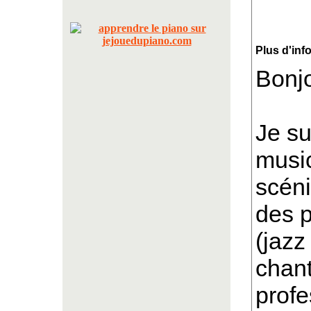
Plus d'inf
Bonjo
Je su
musi
scéni
des p
(jazz
chan
profe