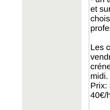
et su
chois
profe
Les c
vendr
créne
midi.
Prix:
40€/h