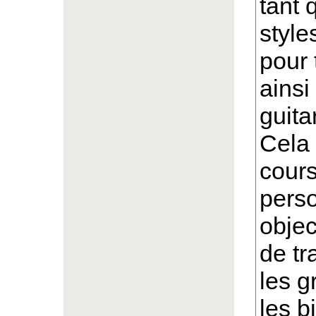
tant 
style
pour 
ainsi
guita
Cela 
cours
perso
objec
de tr
les g
les b