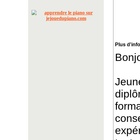
Plus d'inf
Bonjo
Jeune
diplô
forma
conse
expér