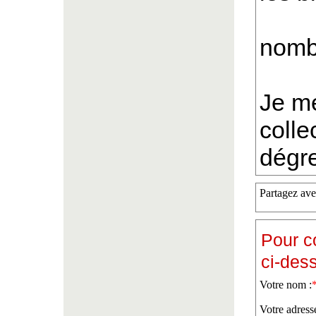
nomb
Je me
colle
dégre
Partagez ave
Pour c
ci-des
Votre nom :
Votre adress