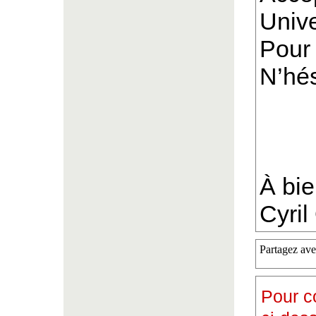
Univ
Pour 
N’hés
À bie
Cyril 
Partagez ave
Pour c