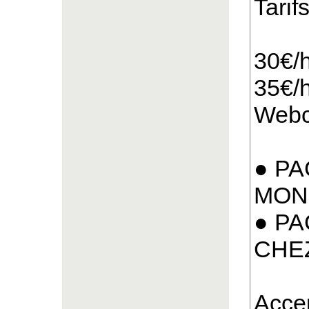
Tarifs
30€/
35€/h
Webc
● P
MON 
● P
CHEZ 
Acce