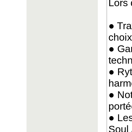
Lors 
● Tra
choix
● Ga
techn
● Ry
harmo
● Not
port
● Les
Soul 