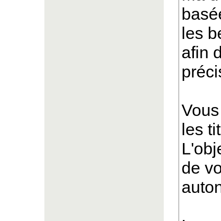
basée
les b
afin 
préc
Vous 
les t
L'obje
de v
auto