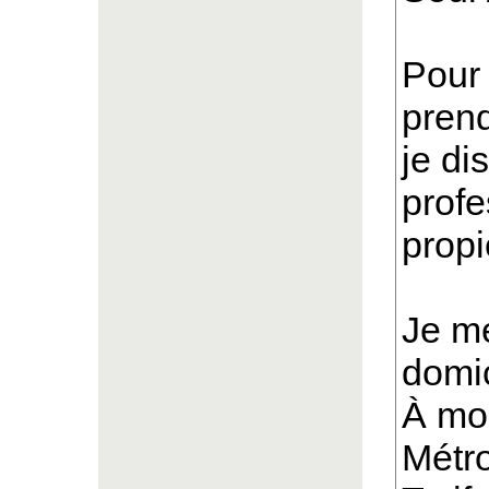
Pour 
prend
je d
profe
propi
Je m
domic
À mo
Métr