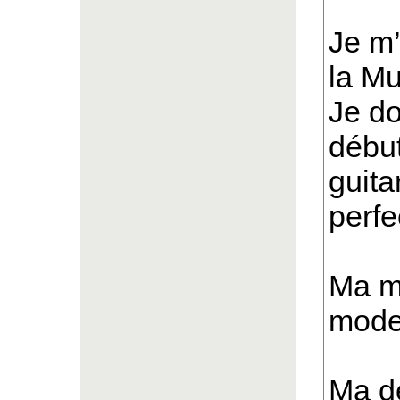
Je m’
la Mu
Je do
début
guita
perfe
Ma m
moder
Ma d