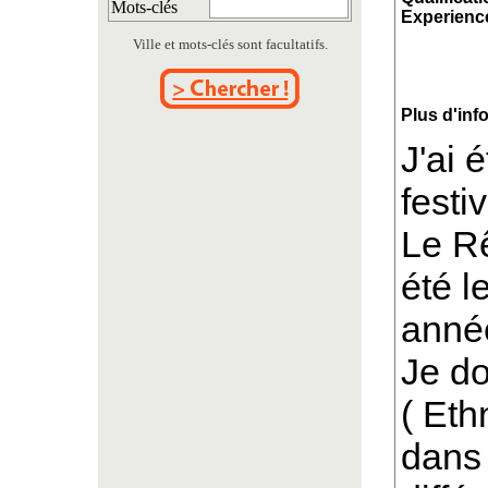
Mots-clés
Experience
Ville et mots-clés sont facultatifs.
Plus d'inf
J'ai 
festi
Le Rê
été l
anné
Je do
( Eth
dans 