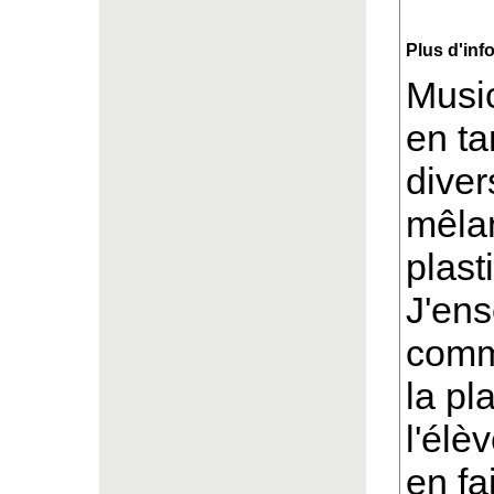
Plus d'inf
Music
en ta
diver
mêlan
plast
J'ens
comme
la pl
l'élè
en fa