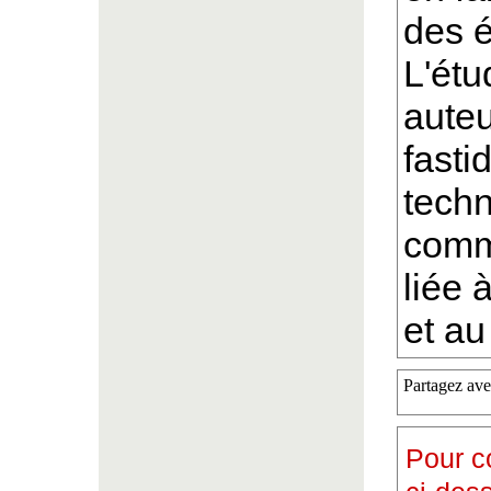
des é
L'ét
auteu
fasti
techn
comm
liée 
et au
Partagez ave
Pour c