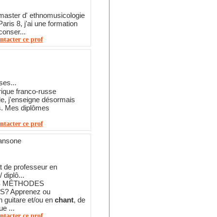
master d' ethnomusicologie
Paris 8, j'ai une formation
conser...
ntacter ce prof
es...
ique franco-russe
le, j'enseigne désormais
s. Mes diplômes
ntacter ce prof
ansone
t de professeur en
 diplô...
S MÉTHODES
? Apprenez ou
 guitare et/ou en
chant
, de
e ...
ntacter ce prof