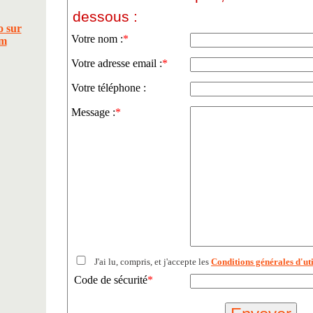
dessous :
Votre nom :
*
Votre adresse email :
*
Votre téléphone :
Message :
*
J'ai lu, compris, et j'accepte les
Conditions générales d'uti
Code de sécurité
*