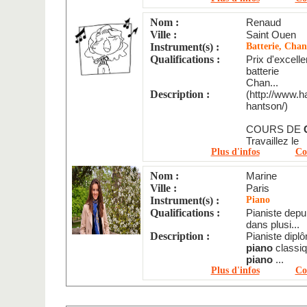
Nom :
Renaud
Ville :
Saint Ouen
Instrument(s) :
Batterie, Chan
Qualifications :
Prix d'excell
batterie
Chan...
Description :
(http://www.
hantson/)
COURS DE
Travaillez le
Plus d'infos
Co
Nom :
Marine
Ville :
Paris
Instrument(s) :
Piano
Qualifications :
Pianiste depui
dans plusi...
Description :
Pianiste dip
piano
classiq
piano
...
Plus d'infos
Co