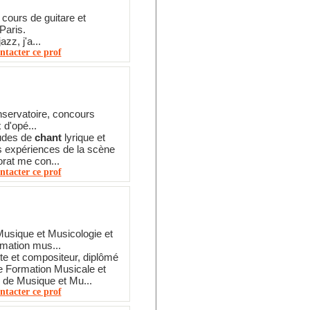
cours de guitare et
Paris.
azz, j'a...
ntacter ce prof
nservatoire, concours
 d'opé...
udes de
chant
lyrique et
s expériences de la scène
orat me con...
ntacter ce prof
usique et Musicologie et
mation mus...
ste et compositeur, diplômé
e Formation Musicale et
 de Musique et Mu...
ntacter ce prof