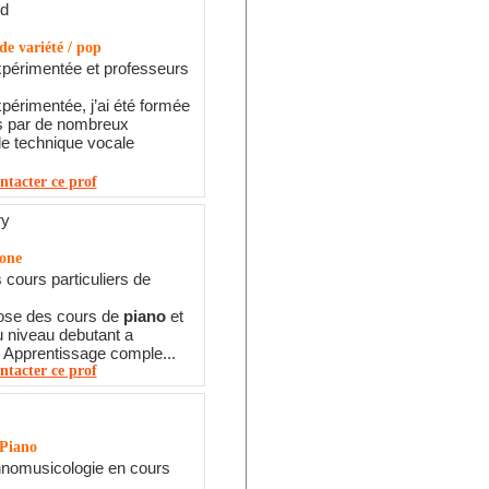
rd
e variété / pop
périmentée et professeurs
érimentée, j’ai été formée
s par de nombreux
e technique vocale
ntacter ce prof
ry
one
cours particuliers de
ose des cours de
piano
et
 niveau debutant a
 Apprentissage comple...
ntacter ce prof
 Piano
hnomusicologie en cours