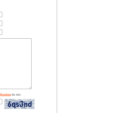
lisation
du site.