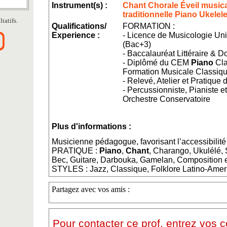
Instrument(s) :
Chant Chorale Éveil musica
traditionnelle Piano Ukelel
tatifs.
Qualifications/
FORMATION :
Experience :
- Licence de Musicologie Uni
(Bac+3)
- Baccalauréat Littéraire & 
- Diplômé du CEM
Piano
Cla
Formation Musicale Classiq
- Relevé, Atelier et Pratique
- Percussionniste, Pianiste e
Orchestre Conservatoire
Plus d'informations :
Musicienne pédagogue, favorisant l’accessibilité 
PRATIQUE :
Piano
,
Chant
, Charango, Ukulélé, 
Bec, Guitare, Darbouka, Gamelan, Composition e
STYLES : Jazz, Classique, Folklore Latino-Amer
Partagez avec vos amis :
Pour contacter ce prof, entrez vos 