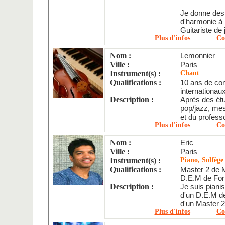
Je donne des 
d'harmonie à 
Guitariste de j
Plus d'infos
Co
Nom :
Lemonnier
Ville :
Paris
Instrument(s) :
Chant
Qualifications :
10 ans de co
internationaux
Description :
Après des ét
pop/jazz, me
et du profess
Plus d'infos
Co
Nom :
Eric
Ville :
Paris
Instrument(s) :
Piano, Solfège
Qualifications :
Master 2 de M
D.E.M de For
Description :
Je suis piani
d'un D.E.M d
d'un Master 2
Plus d'infos
Co