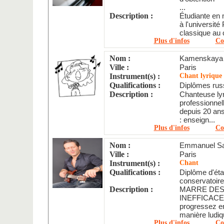
...
Description :
Étudiante en 
à l'université 
classique au 
Plus d'infos
Co
Nom :
Kamenskaya
Ville :
Paris
Instrument(s) :
Chant lyrique
Qualifications :
Diplômes russ
Description :
Chanteuse lyr
professionnel
depuis 20 an
: enseign...
Plus d'infos
Co
Nom :
Emmanuel S
Ville :
Paris
Instrument(s) :
Chant
Qualifications :
Diplôme d'éta
conservatoire/
Description :
MARRE DE
INEFFICACES
progressez en
manière ludiqu
Plus d'infos
Co