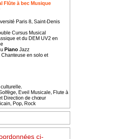
l Flûte à bec Musique
e
versité Paris 8, Saint-Denis
Double Cursus Musical
ssique et du DEM UV2 en
ue
 du
Piano
Jazz
t Chanteuse en solo et
culturelle.
Solfège, Eveil Musicale, Flute à
t Direction de chœur
icain, Pop, Rock
coordonnées ci-