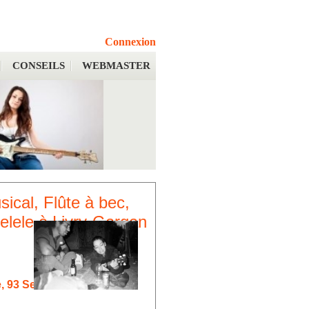
Connexion
CONSEILS
WEBMASTER
ical, Flûte à bec,
kelele à Livry-Gargan
e, 93 Seine-Saint-Denis