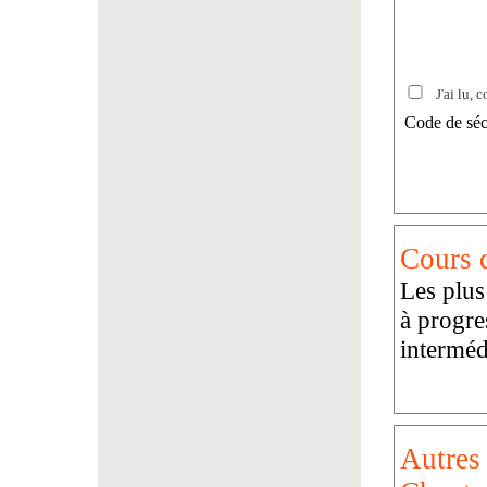
J'ai lu, c
Code de séc
Cours d
Les plus
à progre
interméd
Autres 