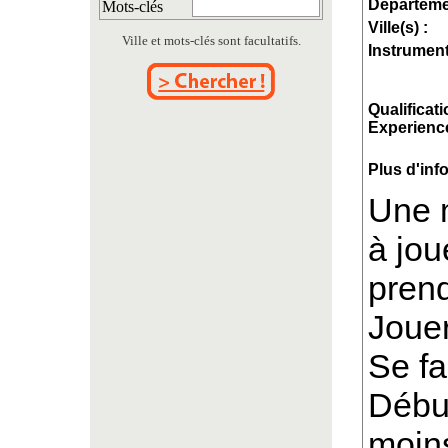
Départeme
Mots-clés
Ville(s) :
Ville et mots-clés sont facultatifs.
Instrument
Qualificati
Experience
Plus d'inf
Une 
à jou
prend
Jouer
Se fa
Début
moin