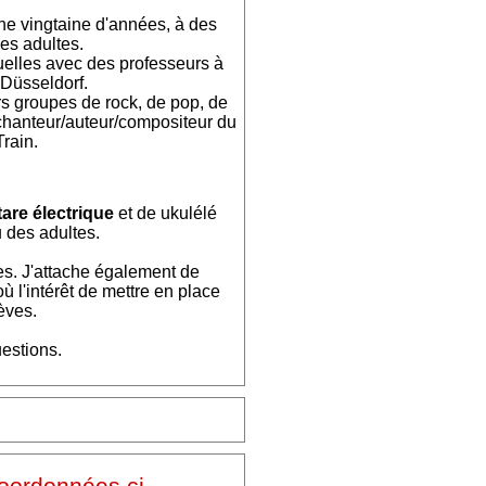
ne vingtaine d'années, à des
es adultes.
elles avec des professeurs à
 Düsseldorf.
rs groupes de rock, de pop, de
/chanteur/auteur/compositeur du
Train.
tare électrique
et de ukulélé
 des adultes.
s. J'attache également de
ù l'intérêt de mettre en place
èves.
estions.
coordonnées ci-