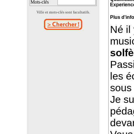
Mots-clés
Experience
Ville et mots-clés sont facultatifs.
Plus d'inf
Né il
music
solf
Passi
les é
sous 
Je su
pédag
devan