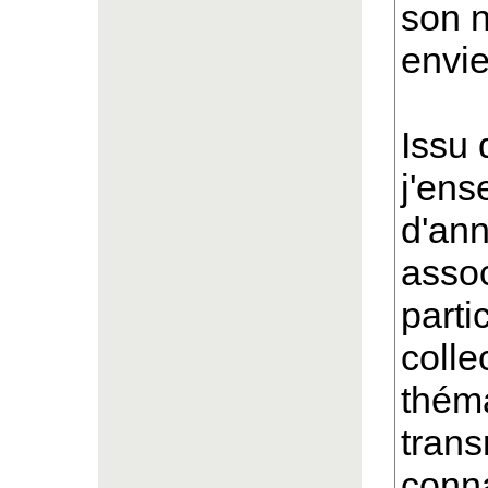
son n
envie
Issu 
j'ens
d'an
assoc
parti
colle
théma
tran
conna