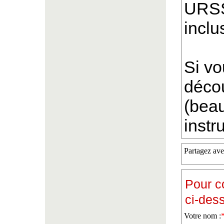
URSS
inclu
Si v
décou
(beau
instr
Partagez ave
Pour c
ci-des
Votre nom :