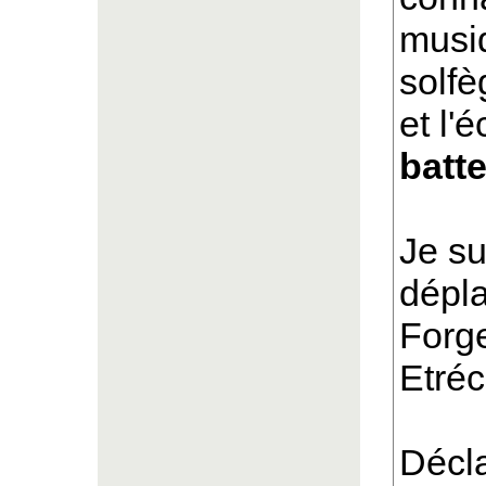
musiq
solfè
et l'
batte
Je su
dépla
Forge
Etréc
Décla