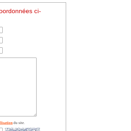
coordonnées ci-
lisation
du site.