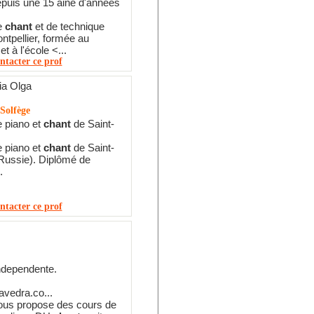
puis une 15 aine d'années
e
chant
et de technique
ntpellier, formée au
 à l'école <...
ntacter ce prof
a Olga
Solfège
e piano et
chant
de Saint-
e piano et
chant
de Saint-
Russie). Diplômé de
.
ntacter ce prof
ndependente.
vedra.co...
vous propose des cours de