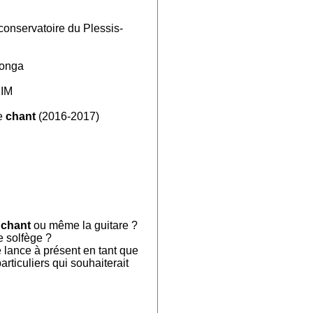
conservatoire du Plessis-
longa
DIM
de
chant
(2016-2017)
e
chant
ou même la guitare ?
e solfège ?
lance à présent en tant que
particuliers qui souhaiterait