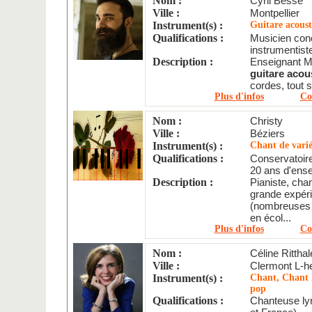
Nom :
Cyril Besse
Ville :
Montpellier
Instrument(s) :
Guitare acoust
Qualifications :
Musicien conc
instrumentist
Description :
Enseignant M
guitare acou
cordes, tout s
Plus d'infos
Co
Nom :
Christy
Ville :
Béziers
Instrument(s) :
Chant de varié
Qualifications :
Conservatoir
20 ans d'ense
Description :
Pianiste, cha
grande expér
(nombreuses 
en écol...
Plus d'infos
Co
Nom :
Céline Ritthal
Ville :
Clermont L-he
Instrument(s) :
Chant, Chant l
pop
Qualifications :
Chanteuse ly