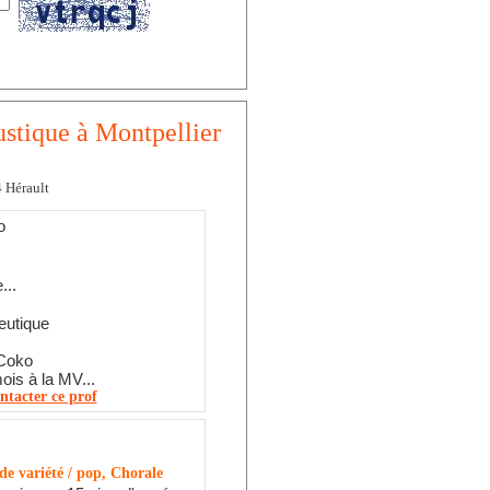
ustique à Montpellier
4 Hérault
o
...
eutique
 Coko
ois à la MV...
ntacter ce prof
e variété / pop, Chorale