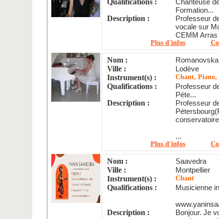
Qualifications :
Chanteuse de
Formation...
Description :
Professeur d
vocale sur Mo
CEMM Arras et
Plus d'infos
Co
Nom :
Romanovskai
Ville :
Lodève
Instrument(s) :
Chant, Piano, 
Qualifications :
Professeur d
Péte...
Description :
Professeur d
Pétersbourg(
conservatoire
...
Plus d'infos
Co
Nom :
Saavedra
Ville :
Montpellier
Instrument(s) :
Chant
Qualifications :
Musicienne i
www.yaninsaa
Description :
Bonjour. Je 