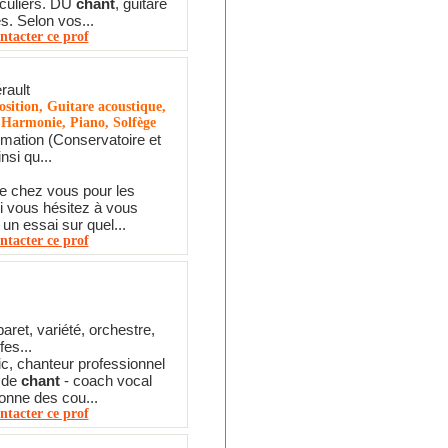
iculiers. DU
chant
, guitare
s. Selon vos...
ntacter ce prof
rault
sition, Guitare acoustique,
 Harmonie, Piano, Solfège
mation (Conservatoire et
nsi qu...
e chez vous pour les
si vous hésitez à vous
 un essai sur quel...
ntacter ce prof
aret, variété, orchestre,
fes...
c, chanteur professionnel
r de
chant
- coach vocal
onne des cou...
ntacter ce prof