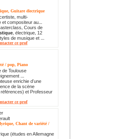
ique, Guitare électrique
ertiste, multi-
e et compositeur au...
asterclass, Cours de
stique
, électrique, 12
tyles de musique et ...
ntacter ce prof
té / pop, Piano
e de Toulouse
ignement ...
nteuse enrichie d'une
ience de la scène
références) et Professeur
ntacter ce prof
er
rault
yrique, Chant de variété /
rique (études en Allemagne