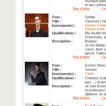
musique part
et des rythme
Plus d'infos
Co
Nom :
Sedda
Ville :
Clermont L'hé
Instrument(s) :
Clavier, Compo
Guitare basse,
Qualifications :
Ma double for
Université), ai
Description :
Bonjour,
Je me déplac
cours, alors 
lancer: Faites
Plus d'infos
Co
Nom :
Emeric Blanc
Ville :
Servian
Instrument(s) :
Chant
Qualifications :
Chanteur (cab
jazz... ) et pro
Description :
Je suis Emeri
et professeu
diplômé. Je d
Plus d'infos
Co