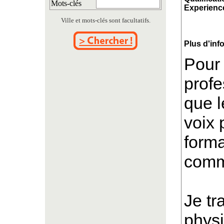
Mots-clés
Experience
Ville et mots-clés sont facultatifs.
Plus d'inf
Pour
profe
que l
voix 
forma
comme
Je tr
physi