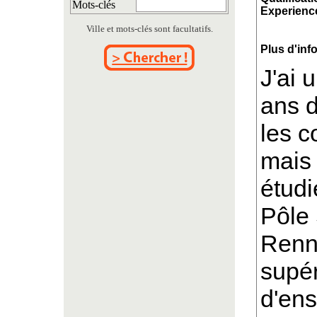
Mots-clés
Experience
Ville et mots-clés sont facultatifs.
Plus d'inf
J'ai 
ans 
les c
mais 
étudi
Pôle 
Renne
supér
d'ens