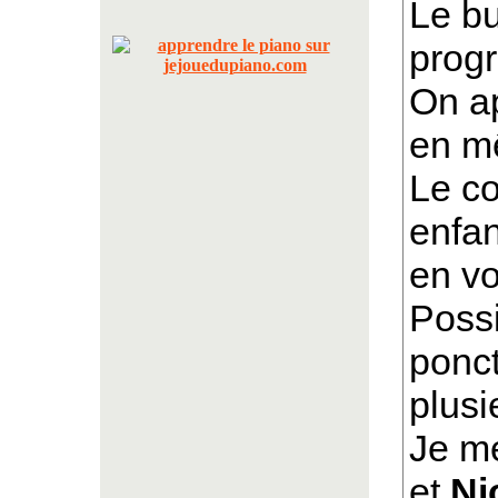
Le bu
progr
On ap
en mê
Le co
enfan
en vo
Possi
ponc
plusi
Je m
et
Ni