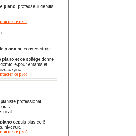
de
piano
, professeur depuis
ntacter ce prof
n
 de
piano
au conservatoire
e
piano
et de solfège donne
 domicile.pour enfants et
niveaux,m...
ntacter ce prof
 pianiste professional
ns...
sional
piano
depuis plus de 6
s, niveaux...
ntacter ce prof