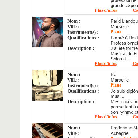
professionne
grande expéri
Plus d'infos
Co
Nom :
Farid Liandou
Ville :
Marseille
Instrument(s) :
Piano
Qualifications :
Formé à l'Ins
Professionnel.
Description :
J'ai été form
Musical de Fo
Salon d...
Plus d'infos
Co
Nom :
Pe
Ville :
Marseille
Instrument(s) :
Piano
Qualifications :
Je suis dipl
musi...
Description :
Mes cours mêl
permettent à 
son rythme et 
Plus d'infos
Co
Nom :
Frederique M
Ville :
Aubagne