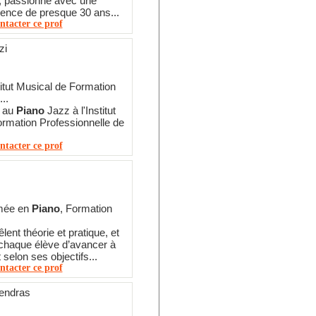
l, passionné avec une
ence de presque 30 ans...
ntacter ce prof
zi
titut Musical de Formation
..
é au
Piano
Jazz à l'Institut
rmation Professionnelle de
ntacter ce prof
ômée en
Piano
, Formation
ent théorie et pratique, et
chaque élève d’avancer à
selon ses objectifs...
ntacter ce prof
endras