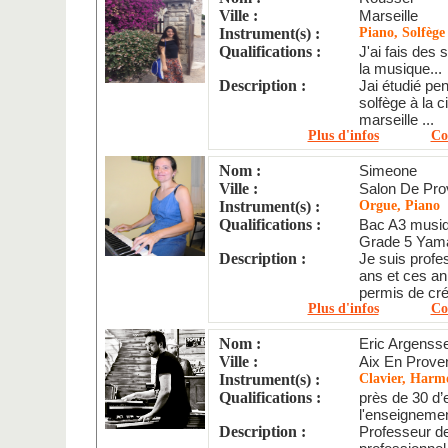
Ville :
Marseille
Instrument(s) :
Piano, Solfège
Qualifications :
J'ai fais des 
la musique...
Description :
Jai étudié pe
solfège à la c
marseille ...
Plus d'infos
Co
Nom :
Simeone
Ville :
Salon De Pr
Instrument(s) :
Orgue, Piano
Qualifications :
Bac A3 musiq
Grade 5 Yama
Description :
Je suis prof
ans et ces a
permis de crée
Plus d'infos
Co
Nom :
Eric Argenss
Ville :
Aix En Prove
Instrument(s) :
Clavier, Harm
Qualifications :
près de 30 d
l'enseignemen
Description :
Professeur d