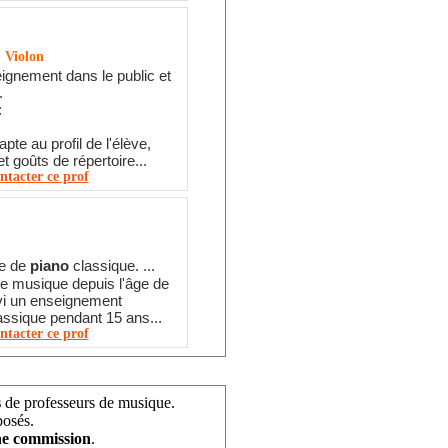
, Violon
ignement dans le public et
.
:
pte au profil de l'élève,
et goûts de répertoire...
ntacter ce prof
de de
piano
classique. ...
e musique depuis l'âge de
uivi un enseignement
lassique pendant 15 ans...
ntacter ce prof
s
de professeurs de musique.
posés.
e commission
.