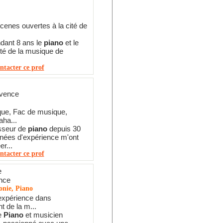
scenes ouvertes à la cité de
ndant 8 ans le
piano
et le
ité de la musique de
ntacter ce prof
ovence
ue, Fac de musique,
ha...
esseur de
piano
depuis 30
nnées d'expérience m'ont
r...
ntacter ce prof
e
nce
onie, Piano
’expérience dans
t de la m...
e
Piano
et musicien