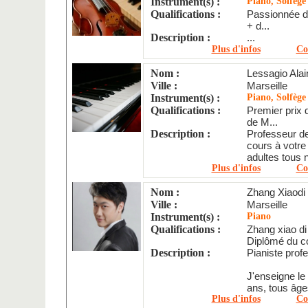
Instrument(s) :
Piano, Solfège
Qualifications :
Passionnée 
+ d...
Description :
...
Plus d'infos
Co
Nom :
Lessagio Alai
Ville :
Marseille
Instrument(s) :
Piano, Solfège
Qualifications :
Premier prix
de M...
Description :
Professeur d
cours à votre
adultes tous 
Plus d'infos
Co
Nom :
Zhang Xiaodi
Ville :
Marseille
Instrument(s) :
Piano
Qualifications :
Zhang xiao di
Diplômé du co
Description :
Pianiste profe
J'enseigne le
ans, tous âge
Plus d'infos
Co