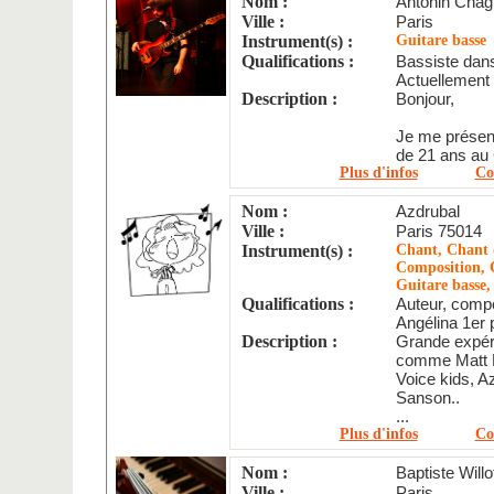
Nom :
Antonin Cha
Ville :
Paris
Instrument(s) :
Guitare basse
Qualifications :
Bassiste dans
Actuellement 
Description :
Bonjour,
Je me présent
de 21 ans a
Plus d'infos
Co
Nom :
Azdrubal
Ville :
Paris 75014
Instrument(s) :
Chant, Chant d
Composition, C
Guitare basse,
Qualifications :
Auteur, compo
Angélina 1er p
Description :
Grande expér
comme Matt P
Voice kids, A
Sanson..
...
Plus d'infos
Co
Nom :
Baptiste Willo
Ville :
Paris