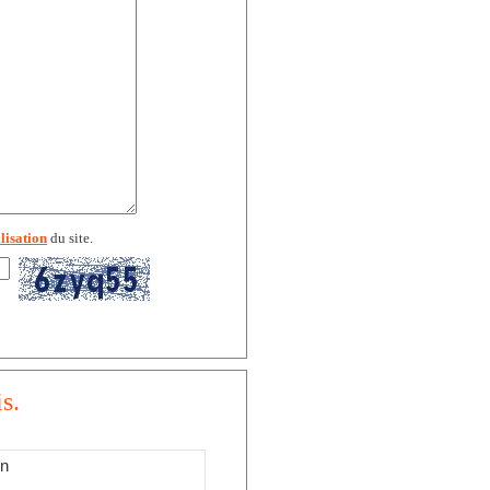
lisation
du site.
s.
in