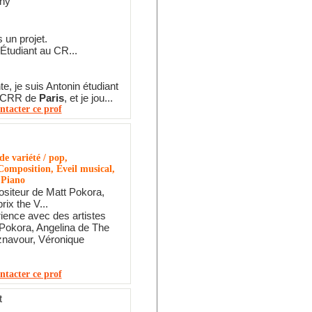
gny
 un projet.
Étudiant au CR...
e, je suis Antonin étudiant
u CRR de
Paris
, et je jou...
ntacter ce prof
e variété / pop,
omposition, Éveil musical,
 Piano
siteur de Matt Pokora,
rix the V...
ience avec des artistes
okora, Angelina de The
znavour, Véronique
ntacter ce prof
t