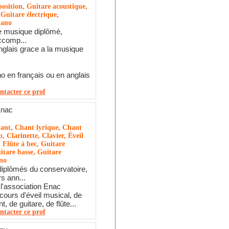
osition, Guitare acoustique,
 Guitare électrique,
iano
e musique diplômé,
ccomp...
nglais grace a la musique
o en français ou en anglais
ntacter ce prof
Enac
ant, Chant lyrique, Chant
p, Clarinette, Clavier, Éveil
, Flûte à bec, Guitare
itare basse, Guitare
ano
iplômés du conservatoire,
s ann...
l'association Enac
cours d'éveil musical, de
t, de guitare, de flûte...
ntacter ce prof