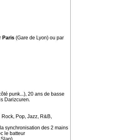
r
Paris
(Gare de Lyon) ou par
côté punk...), 20 ans de basse
is Darizcuren.
k, Rock, Pop, Jazz, R&B,
 la synchronisation des 2 mains
c le batteur
 Slap)