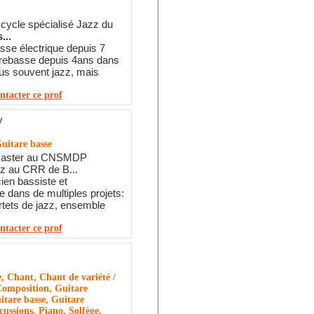
cycle spécialisé Jazz du
...
asse électrique depuis 7
trebasse depuis 4ans dans
lus souvent jazz, mais
ntacter ce prof
y
uitare basse
 Master au CNSMDP
 au CRR de B...
ien bassiste et
e dans de multiples projets:
rtets de jazz, ensemble
ntacter ce prof
e, Chant, Chant de variété /
Composition, Guitare
itare basse, Guitare
cussions, Piano, Solfège,