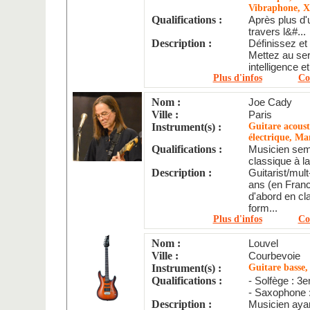
Vibraphone, 
Qualifications :
Après plus d'
travers l&#...
Description :
Définissez et 
Mettez au serv
intelligence e
Plus d'infos
Co
Nom :
Joe Cady
Ville :
Paris
Instrument(s) :
Guitare acoust
électrique, Ma
Qualifications :
Musicien sem
classique à la 
Description :
Guitarist/mult
ans (en Franc
d'abord en cl
form...
Plus d'infos
Co
Nom :
Louvel
Ville :
Courbevoie
Instrument(s) :
Guitare basse
Qualifications :
- Solfège : 3
- Saxophone :
Description :
Musicien ayan