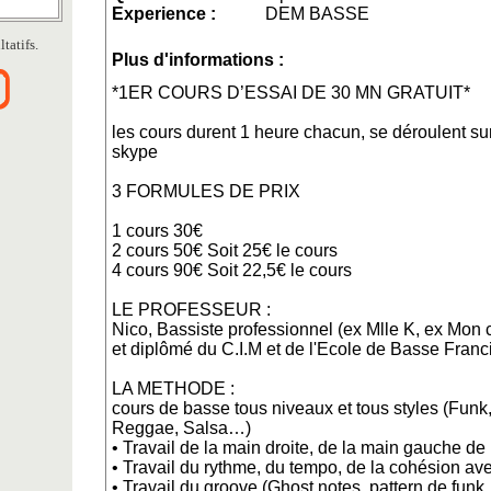
Experience :
DEM BASSE
tatifs.
Plus d'informations :
*1ER COURS D’ESSAI DE 30 MN GRATUIT*
les cours durent 1 heure chacun, se déroulent su
skype
3 FORMULES DE PRIX
1 cours 30€
2 cours 50€ Soit 25€ le cours
4 cours 90€ Soit 22,5€ le cours
LE PROFESSEUR :
Nico, Bassiste professionnel (ex Mlle K, ex Mon 
et diplômé du C.I.M et de l'Ecole de Basse Franc
LA METHODE :
cours de basse tous niveaux et tous styles (Fun
Reggae, Salsa…)
• Travail de la main droite, de la main gauche de
• Travail du rythme, du tempo, de la cohésion ave
• Travail du groove (Ghost notes, pattern de funk,