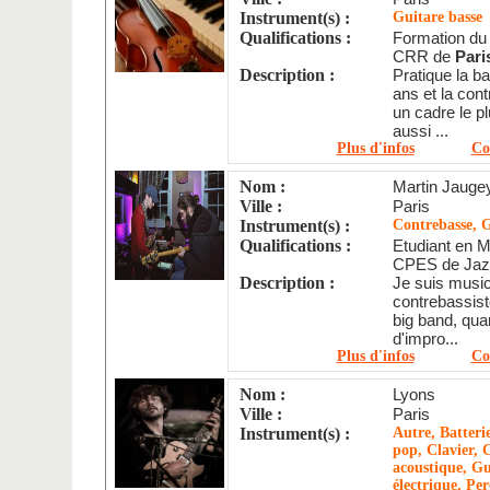
Instrument(s) :
Guitare basse
Qualifications :
Formation du 
CRR de
Paris
Description :
Pratique la b
ans et la con
un cadre le p
aussi ...
Plus d'infos
Co
Nom :
Martin Jauge
Ville :
Paris
Instrument(s) :
Contrebasse, G
Qualifications :
Etudiant en
CPES de Jazz
Description :
Je suis music
contrebassist
big band, qua
d'impro...
Plus d'infos
Co
Nom :
Lyons
Ville :
Paris
Instrument(s) :
Autre, Batteri
pop, Clavier, 
acoustique, Gu
électrique, Per