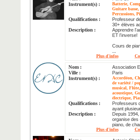
Instrument(s) :
Batterie, Comp
Guitare basse,
Percussions, P
Qualifications :
Professeur d
30+ élèves a
Description :
Apprendre l'a
ET l'inverse!
Cours de pian
...
Plus d'infos
Co
Nom :
Association 
Ville :
Paris
Instrument(s) :
Accordéon, Ch
de variété / po
musical, Flûte
acoustique, Gu
électrique, Pi
Qualifications :
Professeurs d
ayant plusieur
Description :
Depuis 1994, 
organise des 
piano, de chan
Plus d'infos
Co