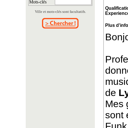
Mots-clés
Qualificati
Ville et mots-clés sont facultatifs.
Experience
Plus d'inf
Bonjo
Profe
donn
musi
de
L
Mes 
sont 
Funk,