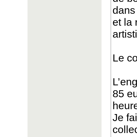
dans 
et la
artis
Le co
L’eng
85 eu
heure
Je fa
colle