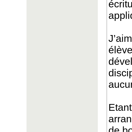
écrit
appli
J’aim
élève
déve
disci
aucun
Etant
arran
de bo