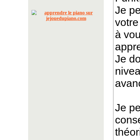
Je p
votre
à vou
appre
Je do
nivea
avan
Je pe
cons
théor