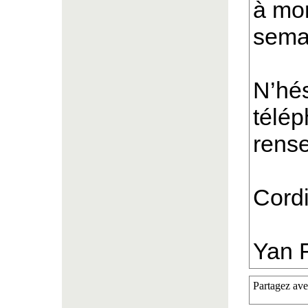
à mon
sema
N’hés
télép
rens
Cord
Yan F
Partagez ave