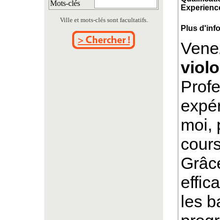
Mots-clés
Experience
Ville et mots-clés sont facultatifs.
Plus d'inf
Venez
violo
Prof
expér
moi, 
cours
Grâc
effic
les 