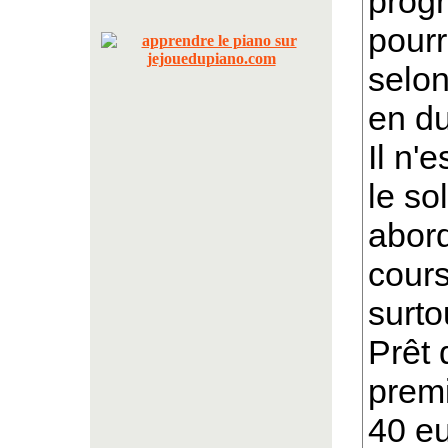
prog
pourr
selon
en du
Il n'
le so
abord
cours
surtou
Prêt 
premi
40 eu