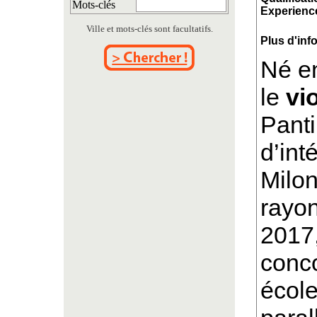
Mots-clés
Experience
Ville et mots-clés sont facultatifs.
Plus d'inf
Né e
le
vi
Pant
d’int
Milon
rayo
2017,
conco
école