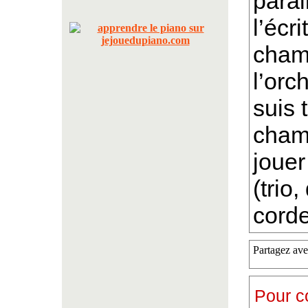
paral
l’écr
cham
l’orc
suis 
chamb
jouer
(trio
corde
Partagez ave
Pour c