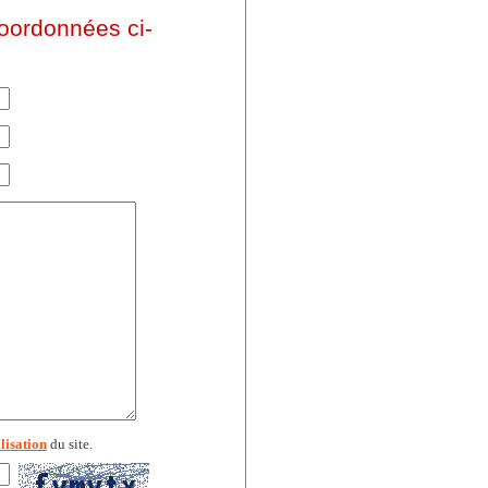
coordonnées ci-
lisation
du site.