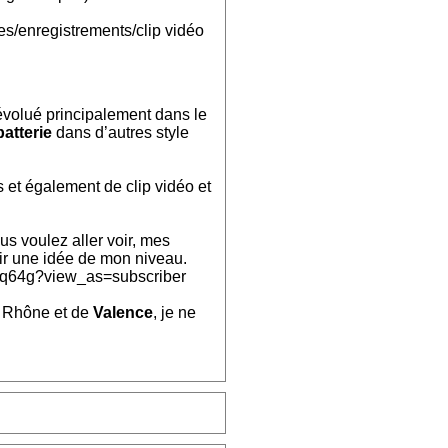
s/enregistrements/clip vidéo
 évolué principalement dans le
batterie
dans d’autres style
 et également de clip vidéo et
s voulez aller voir, mes
voir une idée de mon niveau.
q64g?view_as=subscriber
r Rhône et de
Valence
, je ne