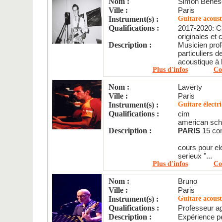
Nom :
Simon Benes
Ville :
Paris
Instrument(s) :
Guitare acoust
Qualifications :
2017-2020: C
originales et 
Description :
Musicien pro
particuliers d
acoustique à
Plus d'infos
Co
Nom :
Laverty
Ville :
Paris
Instrument(s) :
Guitare électr
Qualifications :
cim
american sch
Description :
PARIS
15 con
cours pour el
serieux "...
Plus d'infos
Co
Nom :
Bruno
Ville :
Paris
Instrument(s) :
Guitare acous
Qualifications :
Professeur a
Description :
Expérience p