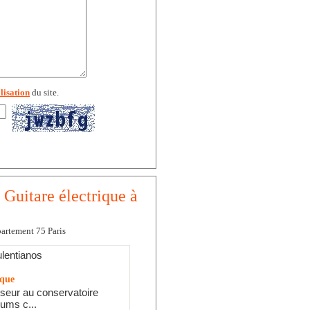
lisation
du site.
 Guitare électrique à
partement 75 Paris
lentianos
ique
seur au conservatoire
ums c...