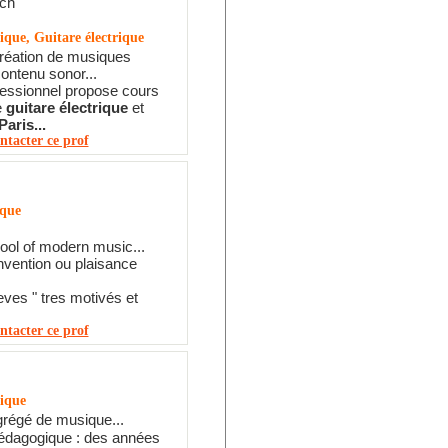
ch
ique, Guitare électrique
réation de musiques
contenu sonor...
fessionnel propose cours
e
guitare électrique
et
Paris...
ntacter ce prof
ique
ool of modern music...
vention ou plaisance
eves " tres motivés et
ntacter ce prof
tique
grégé de musique...
édagogique : des années