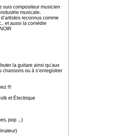
je suis compositeur musicien
industrie musicale.
 d’artistes reconnus comme
c.. et aussi la comédie
 NOIR
uter la guitare ainsi qu'aux
 chansons ou à s’enregistrer
ez !!!
olk et Électrique
s, pop ...)
inateur)