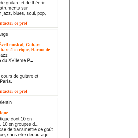
e guitare et de théorie
nstruments sur
n jazz, blues, soul, pop,
ntacter ce prof
ange
veil musical, Guitare
itare électrique, Harmonie
jazz
e du XVIIeme
P...
cours de guitare et
Paris
.
ntacter ce prof
lentin
tique
tique dont 10 en
, 10 en groupes d...
se de transmettre ce goût
ue, sans être découragé