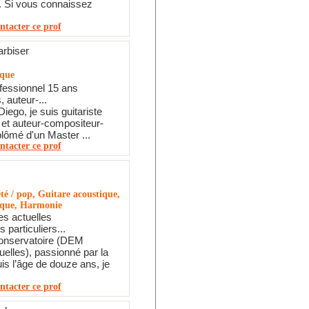
e. Si vous connaissez
ntacter ce prof
arbiser
ique
ofessionnel 15 ans
 auteur-...
iego, je suis guitariste
 et auteur-compositeur-
plômé d'un Master ...
ntacter ce prof
té / pop, Guitare acoustique,
rique, Harmonie
s actuelles
 particuliers...
onservatoire (DEM
elles), passionné par la
s l’âge de douze ans, je
ntacter ce prof