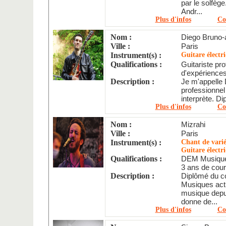
par le solfèg
Andr...
Plus d'infos
Co
Nom :
Diego Bruno-
Ville :
Paris
Instrument(s) :
Guitare électr
Qualifications :
Guitariste pr
d'expériences,
Description :
Je m'appelle D
professionnel
interprète. Di
Plus d'infos
Co
Nom :
Mizrahi
Ville :
Paris
Instrument(s) :
Chant de varié
Guitare élect
Qualifications :
DEM Musique
3 ans de cours
Description :
Diplômé du c
Musiques actu
musique depui
donne de...
Plus d'infos
Co