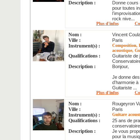
Description :
Donne cours d
pour toutes i
l'improvisatio
rock nive...
Plus d'infos
Co
Nom :
Vincent Coul
Ville :
Paris
Instrument(s) :
Composition, É
acoustique, Gu
Qualifications :
Guitariste de 
Conservatoir
Description :
Bonjour,
Je donne des 
d'harmonie à
Guitariste ...
Plus d'infos
Co
Nom :
Rougeyron Va
Ville :
Paris
Instrument(s) :
Guitare acous
Qualifications :
25 ans de pra
conservatoire
Description :
Je vous propo
pour la musiq