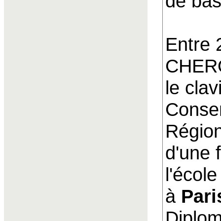
de bas
Entre
CHERO
le cla
Conse
Région
d'une 
l'écol
à
Pari
Diplom