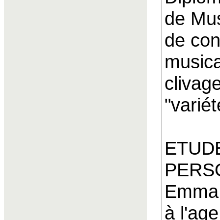
de Mu
de con
musica
clivag
"variét
ETUD
PERS
Emma 
à l'ag