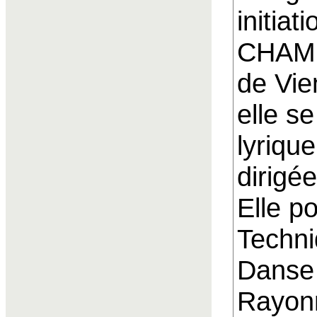
initia
CHAM,
de Vie
elle se
lyrique
dirig
Elle po
Techni
Danse 
Rayon