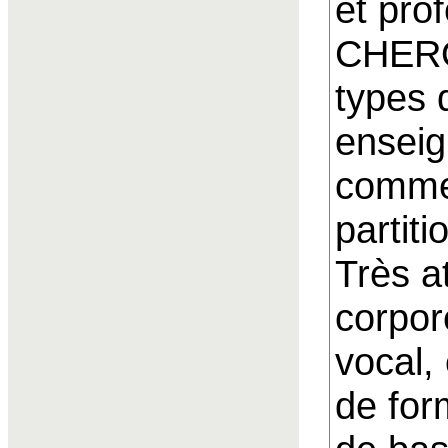
et pro
CHERO
types 
ensei
comme 
partit
Très a
corpor
vocal,
de for