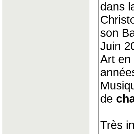
dans l
Christ
son Ba
Juin 2
Art en
années
Musiqu
de
ch
Très i