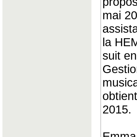
propos
mai 2
assist
la HEM
suit e
Gestio
music
obtien
2015.
Emma 