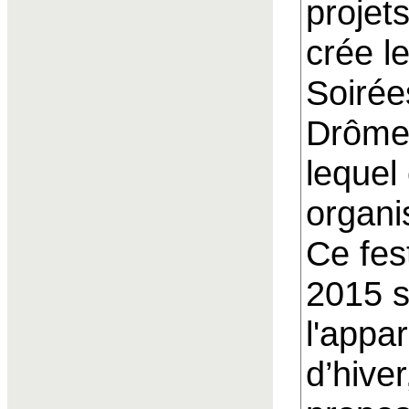
projets
crée l
Soirée
Drôme 
lequel
organis
Ce fes
2015 s
l'appa
d’hive