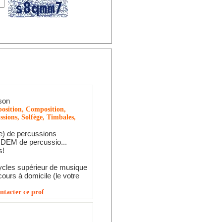
son
osition, Composition,
sions, Solfège, Timbales,
) de percussions
 DEM de percussio...
s!
ycles supérieur de musique
ours à domicile (le votre
ntacter ce prof