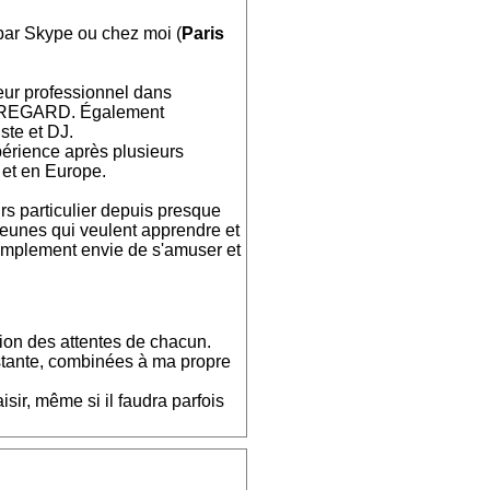
 par Skype ou chez moi (
Paris
eur professionnel dans
REGARD. Également
ste et DJ.
érience après plusieurs
 et en Europe.
s particulier depuis presque
 jeunes qui veulent apprendre et
simplement envie de s'amuser et
ion des attentes de chacun.
stante, combinées à ma propre
isir, même si il faudra parfois