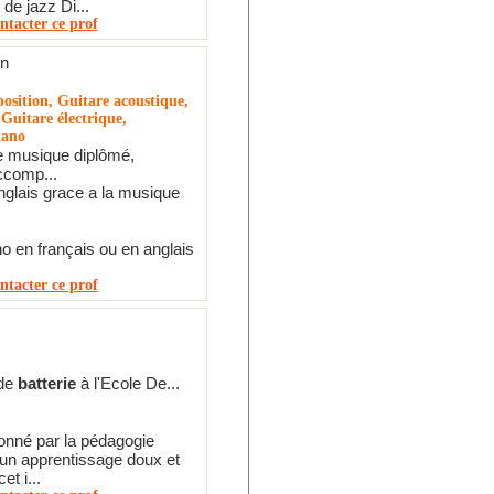
 de jazz Di...
ntacter ce prof
in
osition, Guitare acoustique,
 Guitare électrique,
iano
e musique diplômé,
ccomp...
nglais grace a la musique
o en français ou en anglais
ntacter ce prof
 de
batterie
à l'Ecole De...
onné par la pédagogie
un apprentissage doux et
et i...