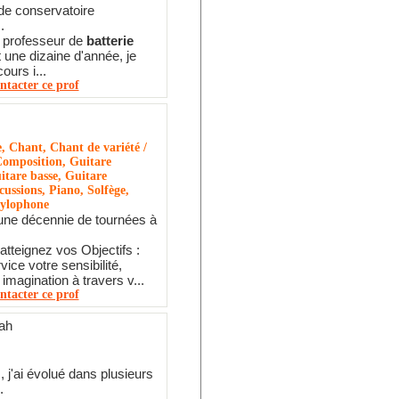
de conservatoire
.
t professeur de
batterie
t une dizaine d'année, je
ours i...
ntacter ce prof
e, Chant, Chant de variété /
Composition, Guitare
itare basse, Guitare
cussions, Piano, Solfège,
Xylophone
une décennie de tournées à
atteignez vos Objectifs :
ice votre sensibilité,
t imagination à travers v...
ntacter ce prof
ah
 j'ai évolué dans plusieurs
.