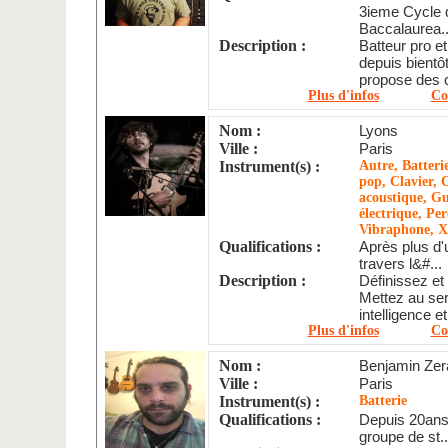
3ieme Cycle 
Baccalaurea..
Description :
Batteur pro e
depuis bientô
propose des c
Plus d'infos
Co
Nom :
Lyons
Ville :
Paris
Instrument(s) :
Autre, Batteri
pop, Clavier, 
acoustique, Gu
électrique, Per
Vibraphone, 
Qualifications :
Après plus d'
travers l&#...
Description :
Définissez et 
Mettez au serv
intelligence e
Plus d'infos
Co
Nom :
Benjamin Zer
Ville :
Paris
Instrument(s) :
Batterie
Qualifications :
Depuis 20ans,
groupe de st..