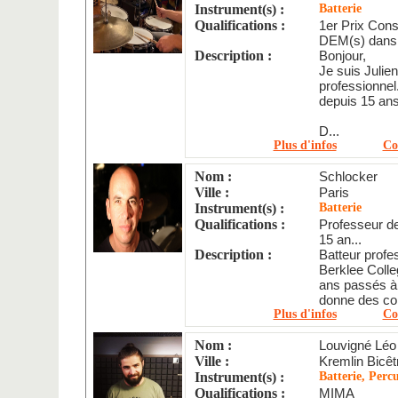
Instrument(s) :
Batterie
Qualifications :
1er Prix Cons
DEM(s) dans 
Description :
Bonjour,
Je suis Julie
professionnel
depuis 15 ans
D...
Plus d'infos
Co
Nom :
Schlocker
Ville :
Paris
Instrument(s) :
Batterie
Qualifications :
Professeur d
15 an...
Description :
Batteur profe
Berklee Colle
ans passés à
donne des co.
Plus d'infos
Co
Nom :
Louvigné Léo
Ville :
Kremlin Bicêt
Instrument(s) :
Batterie, Perc
Qualifications :
MIMA