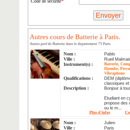
Code de sécurité
*
Autres cours de Batterie à Paris.
Autres prof de Batterie dans le departement 75 Paris
Nom :
Pablo
Ville :
Rueil Malmai
Instrument(s) :
Batterie, Comp
Djembe, Percus
Vibraphone
Qualifications :
DEM (diplôme
classiques et
Description :
Bonjour à tou
Etudiant en c
propose des c
ou le m...
Plus d'infos
Co
Nom :
Julien
Ville :
Paris