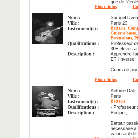
que de l'école
Plus d'infos
Co
Nom :
Samuel Dvor
Ville :
Paris 20
Instrument(s) :
Batterie, Comp
Guitare basse,
Percussions, P
Qualifications :
Professeur d
30+ élèves a
Description :
Apprendre l'a
ET l'inverse!
Cours de pian
...
Plus d'infos
Co
Nom :
Antoine Dali
Ville :
Paris
Instrument(s) :
Batterie
Qualifications :
- Professeur
Description :
Bonjour,
Batteur passi
nécessaire à 
valorisant de c