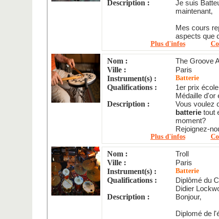
Description :
Je suis Batte
maintenant,
Mes cours rep
aspects que d
Plus d'infos
Co
Nom :
The Groove 
Ville :
Paris
Instrument(s) :
Batterie
Qualifications :
1er prix écol
Médaille d'or é
Description :
Vous voulez d
batterie
tout 
moment?
Rejoignez-nou
Plus d'infos
Co
Nom :
Troll
Ville :
Paris
Instrument(s) :
Batterie
Qualifications :
Diplômé du C
Didier Lockw
Description :
Bonjour,
Diplomé de l'