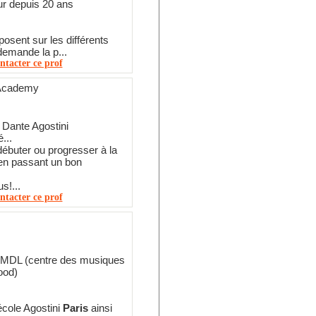
ur depuis 20 ans
osent sur les différents
emande la p...
ntacter ce prof
Academy
e Dante Agostini
...
ébuter ou progresser à la
en passant un bon
s!...
ntacter ce prof
MDL (centre des musiques
ood)
école Agostini
Paris
ainsi