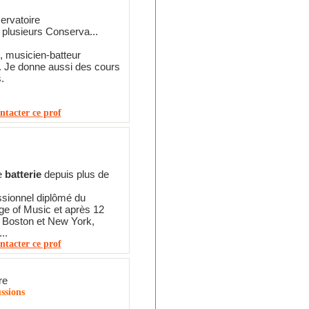
ervatoire
plusieurs Conserva...
n, musicien-batteur
. Je donne aussi des cours
.
ntacter ce prof
e
batterie
depuis plus de
ssionnel diplômé du
ge of Music et après 12
 Boston et New York,
..
ntacter ce prof
re
ussions