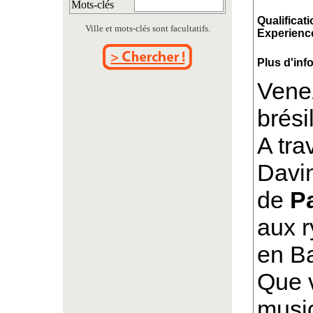
Mots-clés
Qualificati
Ville et mots-clés sont facultatifs.
Experience
Plus d'inf
Venez
brési
A tra
Davin
de
P
aux r
en B
Que 
music