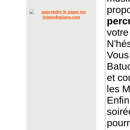
prop
perc
votre
N'hés
Vous
Batuc
et co
les M
Enfin
soiré
pourr