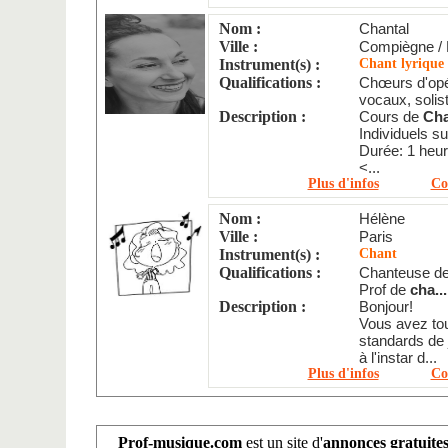
Nom :
Chantal
Ville :
Compiègne / 
Instrument(s) :
Chant lyrique
Qualifications :
Chœurs d'op
vocaux, solist
Description :
Cours de
Ch
Individuels s
Durée: 1 heu
<...
Plus d'infos
Co
Nom :
Hélène
Ville :
Paris
Instrument(s) :
Chant
Qualifications :
Chanteuse de 
Prof de
cha...
Description :
Bonjour!
Vous avez tou
standards de
à l'instar d...
Plus d'infos
Co
Prof-musique.com
est un site d'
annonces gratuite