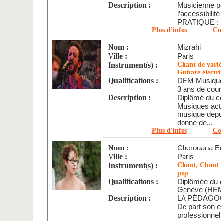
Description :
Musicienne p
l’accessibilité
PRATIQUE : 
Plus d'infos
Co
Nom :
Mizrahi
Ville :
Paris
Instrument(s) :
Chant de varié
Guitare élect
Qualifications :
DEM Musique
3 ans de cours
Description :
Diplômé du c
Musiques actu
musique depui
donne de...
Plus d'infos
Co
Nom :
Cherouana 
Ville :
Paris
Instrument(s) :
Chant, Chant l
pop
Qualifications :
Diplômée du c
Genève (HEM)
Description :
LA PÉDAGO
De part son e
professionn