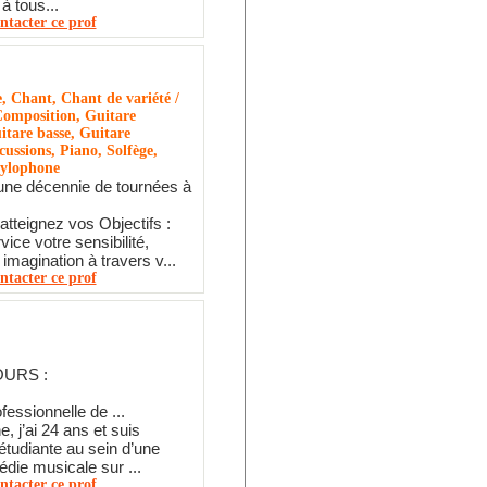
 à tous...
ntacter ce prof
e, Chant, Chant de variété /
Composition, Guitare
itare basse, Guitare
cussions, Piano, Solfège,
Xylophone
une décennie de tournées à
atteignez vos Objectifs :
ice votre sensibilité,
t imagination à travers v...
ntacter ce prof
URS :
fessionnelle de ...
e, j’ai 24 ans et suis
étudiante au sein d’une
die musicale sur ...
ntacter ce prof