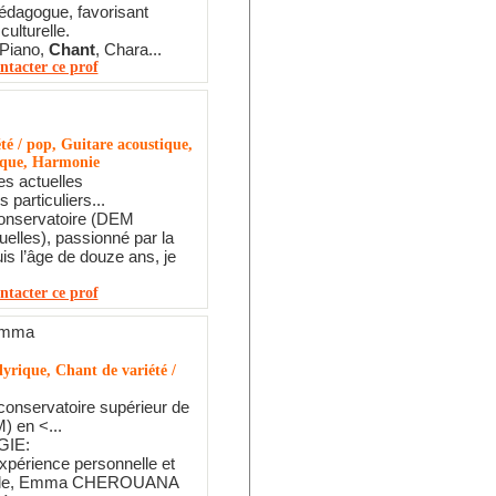
édagogue, favorisant
 culturelle.
Piano,
Chant
, Chara...
ntacter ce prof
té / pop, Guitare acoustique,
rique, Harmonie
s actuelles
 particuliers...
onservatoire (DEM
elles), passionné par la
s l’âge de douze ans, je
ntacter ce prof
Emma
yrique, Chant de variété /
onservatoire supérieur de
 en <...
GIE:
xpérience personnelle et
elle, Emma CHEROUANA