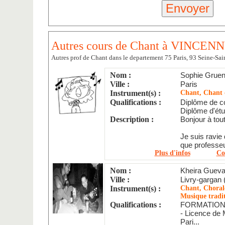
Autres cours de Chant à VINCENN
Autres prof de Chant dans le departement 75 Paris, 93 Seine-Sa
Nom :
Sophie Gruen
Ville :
Paris
Instrument(s) :
Chant, Chant d
Qualifications :
Diplôme de c
Diplôme d'étu
Description :
Bonjour à tout
Je suis ravie
que professe
Plus d'infos
Co
Nom :
Kheira Gueva
Ville :
Livry-gargan 
Instrument(s) :
Chant, Chorale
Musique tradit
Qualifications :
FORMATION
- Licence de 
Pari...