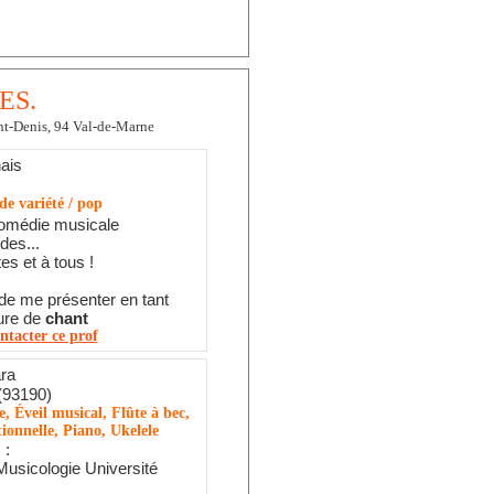
ES.
int-Denis, 94 Val-de-Marne
ais
e variété / pop
omédie musicale
des...
es et à tous !
 de me présenter en tant
ure de
chant
ntacter ce prof
ra
(93190)
, Éveil musical, Flûte à bec,
ionnelle, Piano, Ukelele
 :
Musicologie Université