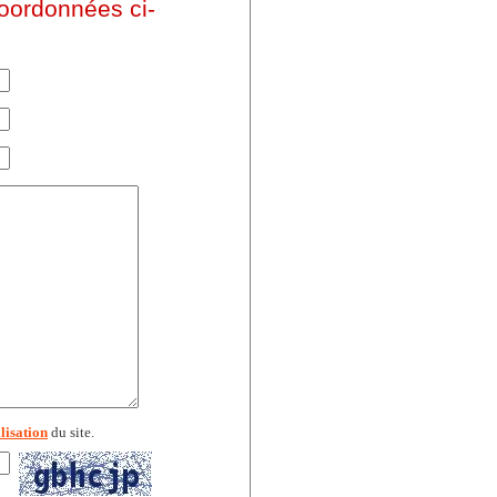
coordonnées ci-
lisation
du site.