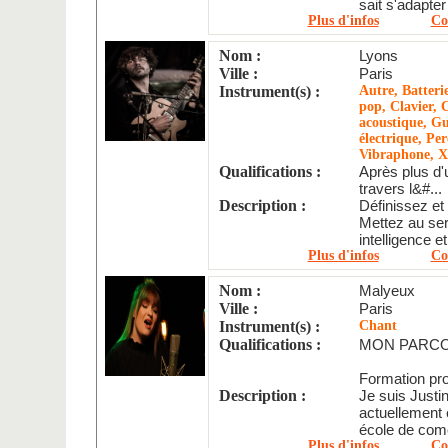
sait s'adapter
Plus d'infos
Co
Nom :
Lyons
Ville :
Paris
Instrument(s) :
Autre, Batteri
pop, Clavier, 
acoustique, Gu
électrique, Per
Vibraphone, 
Qualifications :
Après plus d'
travers l&#...
Description :
Définissez et 
Mettez au serv
intelligence e
Plus d'infos
Co
Nom :
Malyeux
Ville :
Paris
Instrument(s) :
Chant
Qualifications :
MON PARCO
Formation pro
Description :
Je suis Justin
actuellement 
école de comé
Plus d'infos
Co