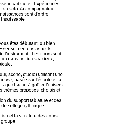
sseur particulier. Expériences
ou en solo. Accompagnateur
naissances sont d'ordre
 intarissable
 Vous êtes débutant, ou bien
esser sur certains aspects
de l'instrument : Les cours sont
acun dans un lieu spacieux,
icale.
r, scène, studio) utilisant une
ieuse, basée sur l'écoute et la
urage chacun à goûter l'univers
es thèmes proposés, choisis et
tion du support tablature et des
s de solfège rythmique.
 lieu et la structure des cours.
n groupe.