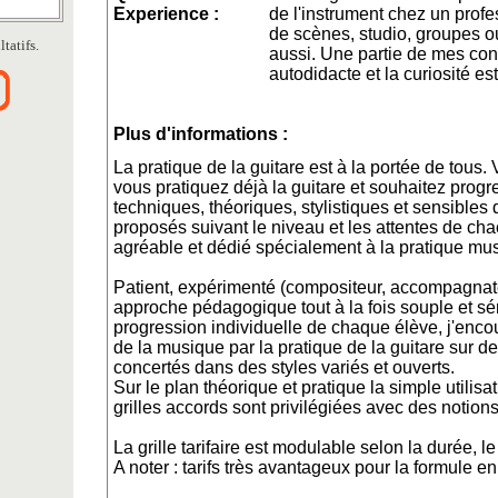
Experience :
de l'instrument chez un profe
de scènes, studio, groupes 
tatifs.
aussi. Une partie de mes con
autodidacte et la curiosité est
Plus d'informations :
La pratique de la guitare est à la portée de tous.
vous pratiquez déjà la guitare et souhaitez progr
techniques, théoriques, stylistiques et sensibles 
proposés suivant le niveau et les attentes de ch
agréable et dédié spécialement à la pratique mus
Patient, expérimenté (compositeur, accompagnateu
approche pédagogique tout à la fois souple et sér
progression individuelle de chaque élève, j'enco
de la musique par la pratique de la guitare sur d
concertés dans des styles variés et ouverts.
Sur le plan théorique et pratique la simple utilisa
grilles accords sont privilégiées avec des notion
La grille tarifaire est modulable selon la durée, le
A noter : tarifs très avantageux pour la formule e