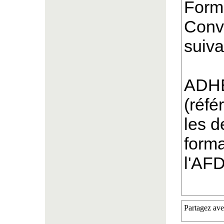
Forma
Conve
suiva
ADH
(réfé
les 
form
l'AF
Partagez ave