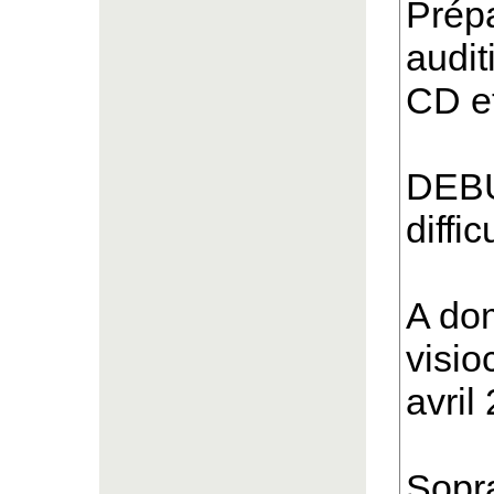
Prépa
audit
CD et
DEB
diffic
A dom
visio
avril
Sopra