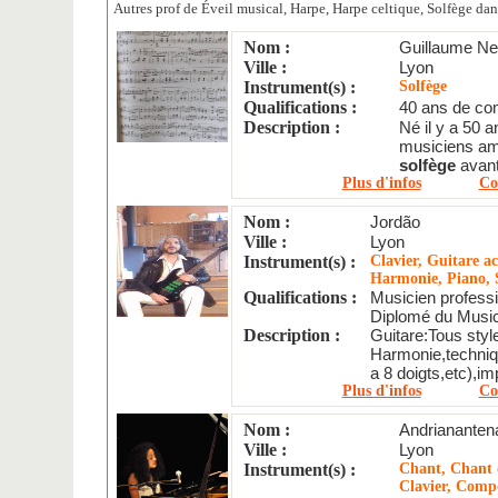
Autres prof de Éveil musical, Harpe, Harpe celtique, Solfège d
Nom :
Guillaume Ne
Ville :
Lyon
Instrument(s) :
Solfège
Qualifications :
40 ans de com
Description :
Né il y a 50 
musiciens ama
solfège
avant 
Plus d'infos
Co
Nom :
Jordão
Ville :
Lyon
Instrument(s) :
Clavier, Guitare ac
Harmonie, Piano, 
Qualifications :
Musicien profess
Diplomé du Music
Description :
Guitare:Tous styl
Harmonie,techniq
a 8 doigts,etc),im
Plus d'infos
Co
Nom :
Andrianantena
Ville :
Lyon
Instrument(s) :
Chant, Chant d
Clavier, Compo