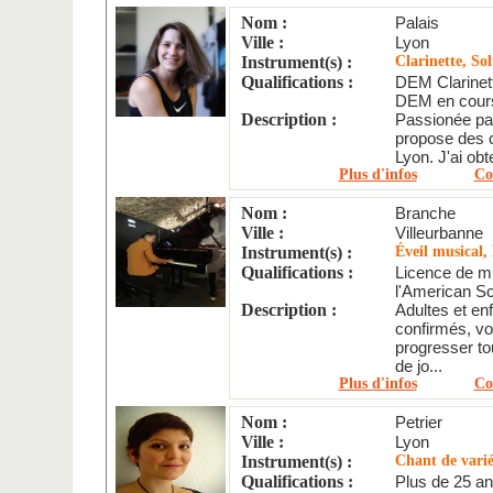
Nom :
Palais
Ville :
Lyon
Instrument(s) :
Clarinette, Sol
Qualifications :
DEM Clarinet
DEM en cours
Description :
Passionée par
propose des c
Lyon. J'ai ob
Plus d'infos
Co
Nom :
Branche
Ville :
Villeurbanne
Instrument(s) :
Éveil musical,
Qualifications :
Licence de m
l'American Sch
Description :
Adultes et en
confirmés, vo
progresser tou
de jo...
Plus d'infos
Co
Nom :
Petrier
Ville :
Lyon
Instrument(s) :
Chant de varié
Qualifications :
Plus de 25 an