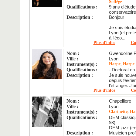
Solfège
Qualifications :
9 ans d'étude
conservatoire 
Description :
Bonjour !
Je suis étudi
Lyon (et prof
à l'éco...
Plus d'infos
Co
Nom :
Gwendoline P
Ville :
Lyon
Instrument(s) :
Harpe, Harpe 
Qualifications :
- Doctorat en
Description :
Je suis nouve
depuis févrie
l'étranger. J'ai
Plus d'infos
Co
Nom :
Chapelliere
Ville :
Lyon
Instrument(s) :
Clarinette, H
Qualifications :
DEM classiqu
93)
DEM jazz (co
Description :
Musicien prof