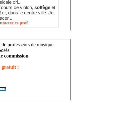
cale ori...
 cours de violon,
solfège
et
er, dans le centre ville. Je
cer...
ntacter ce prof
s
de professeurs de musique.
posés.
e commission
.
 gratuit :