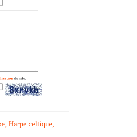
lisation
du site.
e, Harpe celtique,