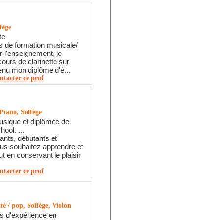
fège
te
 de formation musicale/
 l'enseignement, je
ours de clarinette sur
tenu mon diplôme d'é...
ntacter ce prof
 Piano, Solfège
usique et diplômée de
ool. ...
fants, débutants et
us souhaitez apprendre et
t en conservant le plaisir
ntacter ce prof
té / pop, Solfège, Violon
s d'expérience en