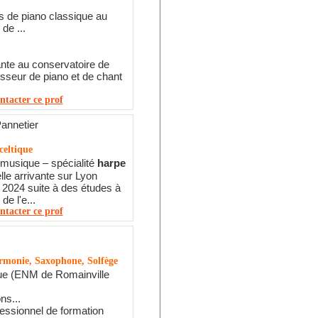
s de piano classique au
de ...
ante au conservatoire de
esseur de piano et de chant
ntacter ce prof
annetier
celtique
 musique – spécialité
harpe
lle arrivante sur Lyon
r 2024 suite à des études à
 de l'e...
ntacter ce prof
armonie, Saxophone, Solfège
e (ENM de Romainville
ns...
essionnel de formation