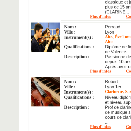
classique et
plus de 15 an
(CLARINE...
Plus d'infos
Co
Nom :
Perraud
Ville :
Lyon
Instrument(s) :
Alto, Éveil mus
Alto
Qualifications :
Diplôme de fi
de Valence. ..
Description :
Passionné de 
depuis 10 ans 
Après avoir o
Plus d'infos
Co
Nom :
Robert
Ville :
Lyon 1er
Instrument(s) :
Clarinette, Sa
Qualifications :
Niveau diplôm
et niveau supé
Description :
Prof de clari
de musique s
cours de clar
...
Plus d'infos
Co