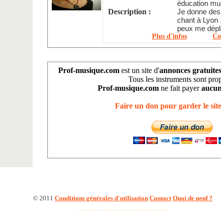
éducation musi
Description :
Je donne des
chant à Lyon 1
peux me dépla
Plus d'infos
Co
Prof-musique.com
est un site d'
annonces gratuite
Tous les instruments sont pro
Prof-musique.com
ne fait payer
aucun
Faire un don pour garder le site
© 2011
Conditions générales d'utilisation
Contact
Quoi de neuf ?
Cours de Piano à QUIMPER
Cours de Violoncelle à Ste Foy Les Lyon
Cours de Flûte à bec à Marseille
Cours de Piano Solfège à Marseille
Cours de Piano à paris
Cours de Flûte à Puteaux
Cours de Chant à Rueil-Malmaison
Cours de Chant Piano à Mulhouse
Cours de Guitare acoustique Guitare électrique Harmonie Solfège à Nantes
Cours de Accordéon à Béziers (34500)