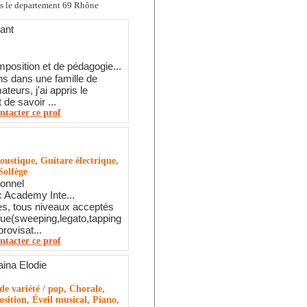
ans le departement 69 Rhône
ant
position et de pédagogie...
ans dans une famille de
teurs, j'ai appris le
de savoir ...
ntacter ce prof
oustique, Guitare électrique,
Solfège
ionnel
 Academy Inte...
es, tous niveaux acceptés
ue(sweeping,legato,tapping
provisat...
ntacter ce prof
ina Elodie
e variété / pop, Chorale,
sition, Éveil musical, Piano,