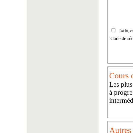
J'ai lu, c
Code de séc
Cours d
Les plus
à progre
interméd
Autres