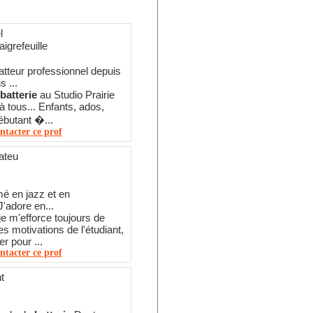
l
igrefeuille
atteur professionnel depuis
s ...
batterie
au Studio Prairie
à tous... Enfants, ados,
ébutant �...
ntacter ce prof
ateu
mé en jazz et en
J'adore en...
je m'efforce toujours de
s motivations de l'étudiant,
r pour ...
ntacter ce prof
t