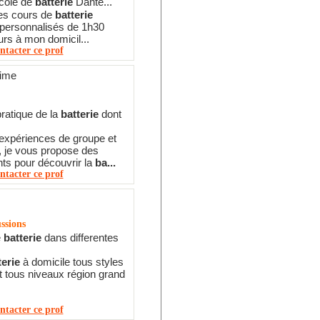
école de
batterie
Dante...
es cours de
batterie
t personnalisés de 1h30
urs à mon domicil...
ntacter ce prof
ime
pratique de la
batterie
dont
expériences de groupe et
, je vous propose des
ts pour découvrir la
ba...
ntacter ce prof
ussions
e
batterie
dans differentes
terie
à domicile tous styles
 tous niveaux région grand
ntacter ce prof