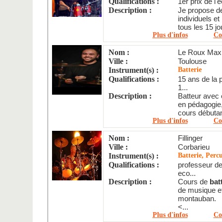
Qualifications :
1er prix de l'
Description :
Je propose d
individuels e
tous les 15 jo
Plus d'infos
Co
Nom :
Le Roux Max
Ville :
Toulouse
Instrument(s) :
Batterie
Qualifications :
15 ans de la 
1...
Description :
Batteur avec 
en pédagogie
cours débutan
Plus d'infos
Co
Nom :
Fillinger
Ville :
Corbarieu
Instrument(s) :
Batterie, Perc
Qualifications :
professeur d
eco...
Description :
Cours de
bat
de musique et
montauban.
<...
Plus d'infos
Co