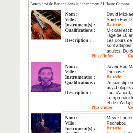
Autres prof de Batterie dans le departement 31 Haute-Garonne
Nom :
David Mickae
Ville :
Sainte Foy D'a
Instrument(s) :
Batterie
Qualifications :
Mickael est b
l’âge de 18 an
Description :
Les cours de
sont adaptés 
adultes. Du d
Plus d'infos
Co
Nom :
Javier Bou M
Ville :
Toulouse
Instrument(s) :
Batterie
Qualifications :
Je suis diplô
psychologie. 
Description :
Tout d’abord, 
comprendre le
et de m'adapte
Plus d'infos
Co
Nom :
Meyer Lauren
Ville :
Pechabou
Instrument(s) :
Batterie