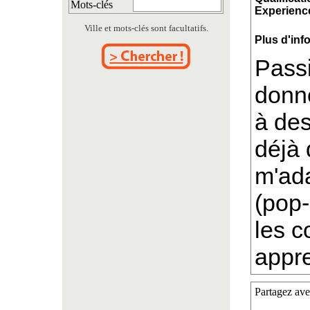
Mots-clés
Experience
Ville et mots-clés sont facultatifs.
Plus d'inf
Passi
donne
à des
déjà 
m'ada
(pop-
les c
appre
Partagez ave