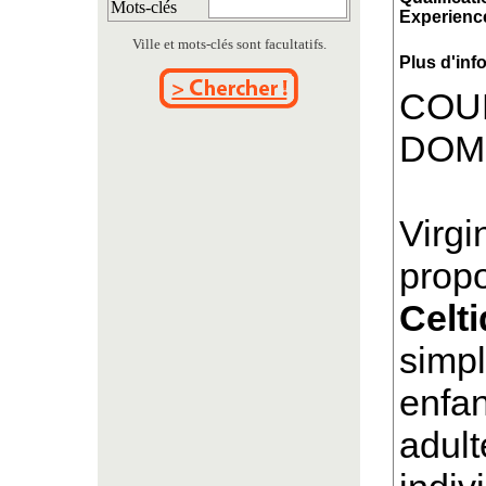
Mots-clés
Experience
Ville et mots-clés sont facultatifs.
Plus d'inf
COU
DOM
Virgi
prop
Celt
simpl
enfan
adult