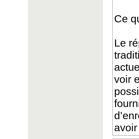
Ce q
Le ré
tradi
actue
voir 
possi
fourn
d’enr
avoir