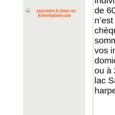
indiv
de 60
n’est
chèq
somm
vos i
domic
ou à
lac S
harpe