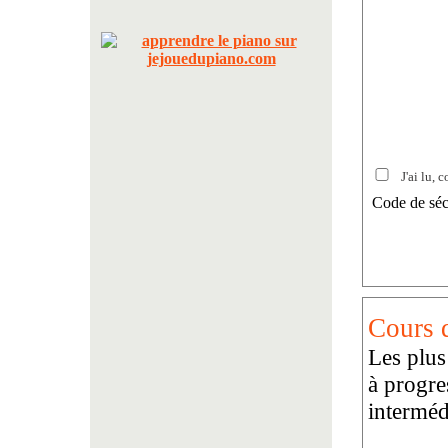
J'ai lu, c
Code de séc
Cours d
Les plus
à progre
interméd