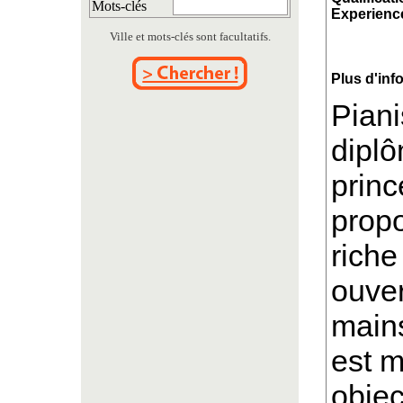
Mots-clés
Experience
Ville et mots-clés sont facultatifs.
Plus d'inf
Piani
dipl
princ
prop
riche
ouver
main
est m
objec