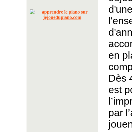
d'un
l'ens
d'ann
acco
en pl
compé
Dès 4
est p
l’imp
par l
jouen