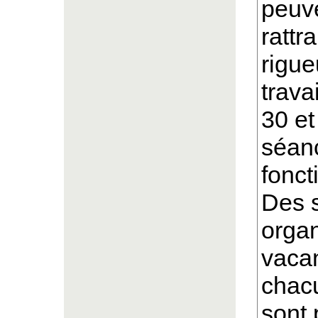
peuve
rattr
rigue
trava
30 et
séanc
fonct
Des 
organ
vacan
chac
sont 